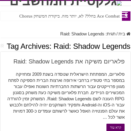
Ace Combat בחלל? לא, יותר מזה. ביקורת המשחק Chorus
Steven Universe והשירים שתורגמו בצורה נוראית לעברית
בית
/
תגית:
Raid: Shadow Legends
Tag Archives:
Raid: Shadow Legends
פלאריום משיקה את Raid: Shadow Legends
פלאריום, המפתחת הישראלית שנוסדה בשנת 2009 ומחזיקה
במספר בתי סטודיו ברחבי אירופה וארצות הברית הספיקה לפתח
מגוון פרוייקטים עבור הרשתות החברתיות השונות ואפילו עבור
המכשירים הניידים. חברת פלאריום משיקה כעת משחק בסגנון
RPG העונה לשם Raid: Shadow Legends. המשחק זמין להורדה
עבור ה-iOS וה-Android ותפקיד השחקנים יהיה להילחם ולכבוש
את עולם הפנטזיה האפל כאשר לרשותם עומדים כ-300 דמויות
אשר לכל …
קרא עוד