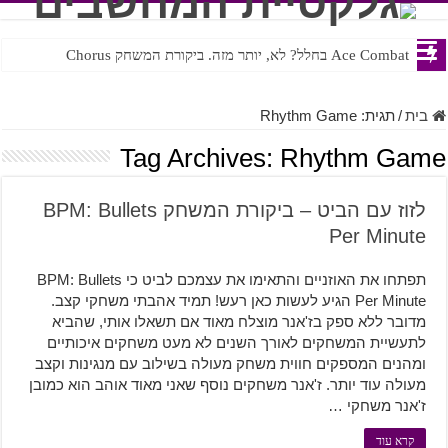
Ace Combat בחלל? לא, יותר מזה. ביקורת המשחק Chorus
בית
/
תגית:
Rhythm Game
Tag Archives:
Rhythm Game
לזוז עם הביט – ביקורת המשחק BPM: Bullets
Per Minute
תפתחו את האוזניים והתאימו את עצמכם לביט כי BPM: Bullets
Per Minute הגיע לעשות כאן רעש! תמיד אהבתי משחקי קצב.
מדובר ללא ספק בז'אנר מוצלח מאוד אם תשאלו אותי, שהביא
לתעשיית המשחקים לאורך השנים לא מעט משחקים איכותיים
ומהנים המספקים חווית משחק מעולה בשילוב עם מנגינות וקצב
מעולה עוד יותר. ז'אנר משחקים נוסף שאני מאוד אוהב הוא כמובן
ז'אנר משחקי …
קרא עוד