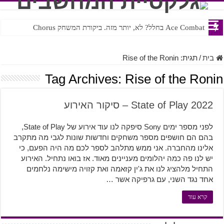
Ace Combat בחלל? לא, יותר מזה. ביקורת המשחק Chorus
Steven Universe והשירים שתורגמו בצורה נוראית לעברית
בית
/
תגית:
Rise of the Ronin
Tag Archives:
Rise of the Ronin
State of Play 2022 – סיקור האירוע
לפני מספר ימים Sony סיפקה לנו עוד אירוע של State of Play,
בהם הם חושפים מספר משחקים וחדשות שונות לגבי מה מתקרב
אלינו מהחברה. אני ממש מתלהב לספר לכם מה היה הפעם, כי
יש לנו פה כמה יהלומים מעניינים מאוד. אז בואו נתחיל. האירוע
התחיל מלהציג לנו את ג'ין קזאמה ואת קזויה מישימה נלחמים
אחד נגד השני, עם גרפיקה אשר …
קרא עוד