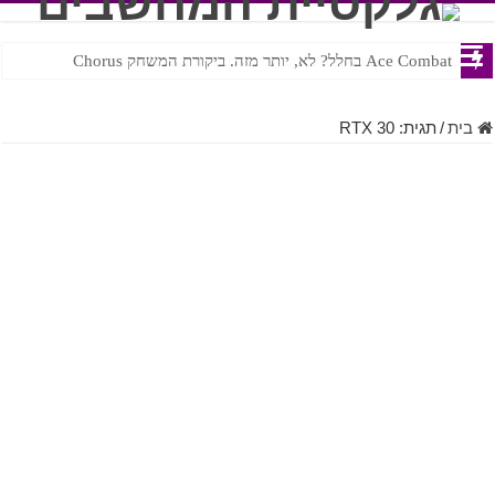
Ace Combat בחלל? לא, יותר מזה. ביקורת המשחק Chorus
Steven Universe והשירים שתורגמו בצורה נוראית לעברית
בית
/
תגית:
RTX 30