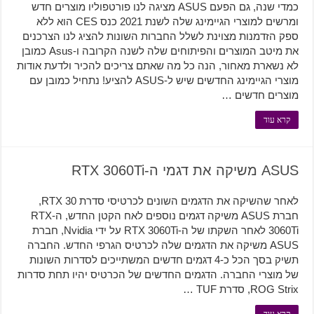
כמדי שנה, גם הפעם ASUS מציגה לנו פורטפוליו מוצרים חדש
ומרשים למוצרי הגיימינג שלה לשנת 2021 כנס CES הוא ללא
ספק הזדמנות מצוינת לשלל החברות השונות להציג לנו הצרכנים
את מיטב המוצרים והפיתוחים שלה לשנה הקרובה ו-Asus כמובן
לא נשארת מאחור, הנה כל מה שאתם צריכים להכיר ולדעת אודות
מוצרי הגיימינג החדשים שיש ל-ASUS להציע! נתחיל כמובן עם
מוצרים חדשים …
קרא עוד
ASUS משיקה את דגמי ה-RTX 3060Ti
לאחר שהשיקה את הדגמים השונים לכרטיסי סדרת RTX 30,
חברת ASUS משיקה דגמים נוספים לאח הקטן החדש, ה-RTX
3060Ti לאחר השקתו של ה-RTX 3060Ti על ידי Nvidia, חברת
ASUS משיקה את הדגמים שלה לכרטיס הגרפי החדש. החברה
תשיק בסך הכל כ-4 דגמים חדשים המשתייכים לסדרות השונות
של מוצרי החברה. הדגמים החדשים של הכרטיס יהיו תחת סדרות
ROG Strix, סדרת TUF …