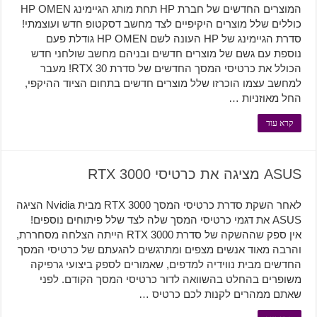
המוצרים החדשים של חברת HP תחת מותג הגיימינג HP OMEN
כוללים שלל מוצרים היקיפיים לצד מחשב דסקטופ חדש ועוצמתי!
סדרת הגיימינג של HP העונה לשם HP OMEN גודלת פעם
נוספת עם גשם של מוצרים חדשים ובניהם מחשב שולחני חדש
הכולל את כרטיסי המסך החדשים של סדרת RTX 30! מעבר
למחשב עצמו הוכרזו שלל מוצרים חדשים בתחום הציוד ההיקפי,
החל מאוזניות …
קרא עוד
ASUS מציגה את כרטיסי RTX 3000
לאחר השקת סדרת כרטיסי המסך RTX 3000 מבית Nvidia הציגה
ASUS את דגמי כרטיסי המסך שלה לצד שלל פיתוחים נוספים!
אין ספק שההשקה של סדרת RTX 3000 הייתה הצלחה מסחררת,
והרבה מאוד אנשים מצפים ומתרגשים להגעתם של כרטיסי המסך
החדשים מבית נווידיה למדפים, שאמורים לספק ביצועי גרפיקה
משופרים בהחלט בהשוואה לדור כרטיסי המסך הקודם. לפני
שאתם ממהרים לקנות לכם כרטיס …