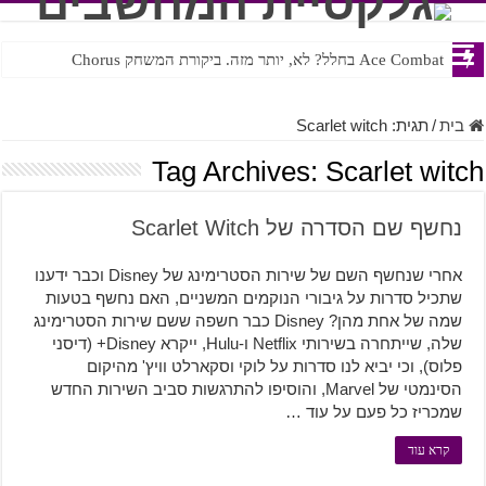
Ace Combat בחלל? לא, יותר מזה. ביקורת המשחק Chorus
Steven Universe והשירים שתורגמו בצורה נוראית לעברית
בית
/
תגית:
Scarlet witch
Tag Archives:
Scarlet witch
נחשף שם הסדרה של Scarlet Witch
אחרי שנחשף השם של שירות הסטרימינג של Disney וכבר ידענו
שתכיל סדרות על גיבורי הנוקמים המשניים, האם נחשף בטעות
שמה של אחת מהן? Disney כבר חשפה ששם שירות הסטרימינג
שלה, שייתחרה בשירותי Netflix ו-Hulu, ייקרא Disney+ (דיסני
פלוס), וכי יביא לנו סדרות על לוקי וסקארלט וויץ' מהיקום
הסינמטי של Marvel, והוסיפו להתרגשות סביב השירות החדש
שמכריז כל פעם על עוד …
קרא עוד