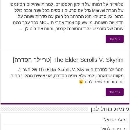
טלוויזיה על דמותו של דיימון הלסטורם. למרות שהיקום הסינמטי
של חברת Marvel גדל עם סרטים נוספים בכל שנה וכבר כולל
בתוכו 23 סרטים- הוא מתרחב כל הזמן עם סדרות שונות על
הדמויות השונות. מי שעוקב צמוד אחרי ה-MCU כבר עבר כמה
עונות של סוכני ש.י.ל.ד והסוכנת קרטר, וחווה את ביטולן …
קרא עוד
The Elder Scrolls V: Skyrim [טריילר הסדרה]
הטריילר לסדרת הThe Elder Scrolls V: Skyrim של הערןץ.
מקווה שתאהבו, למי שלא צופה בסדרה, אני אישית ממליץ בחום.
יום טוב וחג שמח לכם
קרא עוד
גיימינג כחול לבן
מנג'ר ישראל
מדריכים לחול