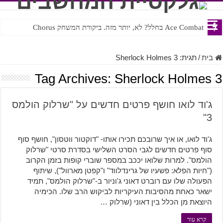
Ace Combat בחלל? לא, יותר מזה. ביקורת המשחק Chorus
Steven Universe והשירים שתורגמו בצורה נוראית לעברית
בית
/
תגית:
Sherlock Holmes 3
Tag Archives:
Sherlock Holmes 3
ג'וד לואו חושף פרטים חדשים על "שרלוק הולמס
3"
ג'וד לואו, או איך שרובכם תכירו אותו- "דוקטור ווטסון", חושף סוף
סוף פרטים חדשים לגבי הסרט השלישי בסדרת סרטי "שרלוק
הולמס". למרות שלואו יככב במספר שוברי קופות בזמן הקרוב
("חיות הפלא: פשעיו של גרינדלווד" ו"קפטן מארוול"), שיתוף
הפעולה שלו עם רוברט דאוני ג'וניור ב-"שרלוק הולמס", תמיד
ישאר כאחת מהסיבות העיקריות לביקוש הרב שלו. הכימיה
היוצאת מן הכלל בין דאוני (שרלוק …
קרא עוד