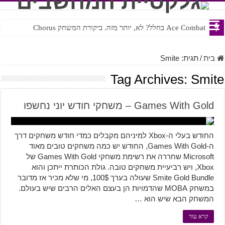
Ace Combat בחלל? לא, יותר מזה. ביקורת המשחק Chorus
בית
/
תגית:
Smite
Tag Archives:
Smite
Games With Gold – משחקי חודש יוני נחשפו
החודש בעלי ה-Xbox למיניהם מקבלים כמדי חודש משחקים דרך
ה-Games With Gold, החודש יש כמה משחקים טובים מאוד
Microsoft שחררה את רשימת משחקי Games With Gold של
Xbox, ויש רביעיית משחקים טובה. גולת הכותרת ייתכן והוא
Smite Gold Bundle שעולה בערך 100$, מי שלא מכיר אז מדובר
במשחק MOBA שהדמויות הן בעצם האלים הרבים שיש בעולם.
המשחק הבא שיש הוא …
קרא עוד