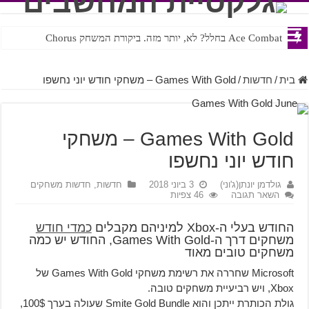
Ace Combat בחלל? לא, יותר מזה. ביקורת המשחק Chorus
Steven Universe והשירים שתורגמו בצורה נוראית לעברית
בית
/
חדשות
/
Games With Gold – משחקי חודש יוני נחשפו
Games With Gold – משחקי
חודש יוני נחשפו
גולדמן יונתן(ג'וני)
3 ביוני 2018
חדשות
,
חדשות משחקים
השאר תגובה
46 צפיות
החודש בעלי ה-Xbox למיניהם מקבלים
כמדי חודש
משחקים דרך ה-Games With Gold, החודש יש כמה
משחקים טובים מאוד
Microsoft שחררה את רשימת משחקי Games With Gold של
Xbox, ויש רביעיית משחקים טובה.
גולת הכותרת ייתכן והוא Smite Gold Bundle שעולה בערך 100$,