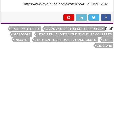
https://www.youtube.com/watch?v=u_eF9hgC2KM
תגיות
GAMES WITH GO;LD
ASSASSIN'S CREED CHRONICLES: RUSSIA
MICROSOFT
LEGO INDIANA JONES 2: THE ADVENTURE CONTINUES
XBOX 360
SONIC & ALL-STARS RACING TRANSFORMED
SMITE
XBOX ONE