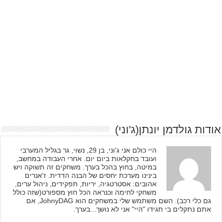
אודות גולדמן יונתן(ג'וני)
היי כולם אני ג'וני, בן 29, נשוי, גר בגליל המערבי
ועובד בחקלאות ביום יום. אחרי העבודה במחשב,
במיטה, בחוץ בהכל בערך. משחקים זה תשוקה ויש
בינינו מערכת יחסים של הבנה הדדית. ז'אנרים
אהובים: אסטרטגיה, יריות, תפקידים, ניהול ערים,
משחקי לחימה וכנראה הכל חוץ מספורט(שזה כולל
גם כלי רכב). השם משתמש שלי במשחקים הוא JohnyDAG, אם
אתם נתקלים בי תגידו "היי" אני לא נושך...בערך.