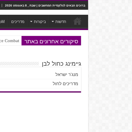
ברוכים הבאים לגלקסיית המחשבים | שבת , 8 באוגוסט 2026
חדשות
ביקורות
מדריכים
oM
סיקורים אחרונים באתר
Ace Combat בחלל? לא, יותר מזה. ביקורת המשח
Steven Universe והשירים שתורגמו ב
גיימינג כחול לבן
מנג'ר ישראל
מדריכים לחול