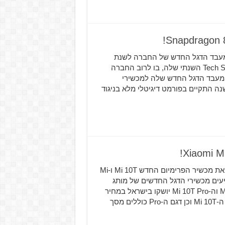
 את ה-Snapdragon 888 5G מבית Qualcomm, מעבד הדגל החדש של החברה לשנת
2021 כמדי שנה, חברת Qualcomm יוצאת באירוע ה-Tech Summit השנתי שלה, בו לרוב החברה
ת מעבד הדגל החדש שלה למכשירי
נו, הכנס השנה התקיים בפורמט דיגיטלי מלא בניגוד
קבוצת המילטון, יבואנית מותג Xiaomi בישראל משיקה את מכשיר הפרימיום החדש Mi 10T ו-Mi
מגיעים מכשירי הדגל החדשים של מותג
Xiaomi לישראל בייבוא הרשמי של קבוצת המילטון. ה-Mi 10T וה-Mi 10T Pro יושקו בישראל במחיר
הנמוך יותר מהמחיר באירופה. נתחיל עם מפרט המכשירים. ה-Mi 10T וכן דגם ה-Pro כוללים מסך