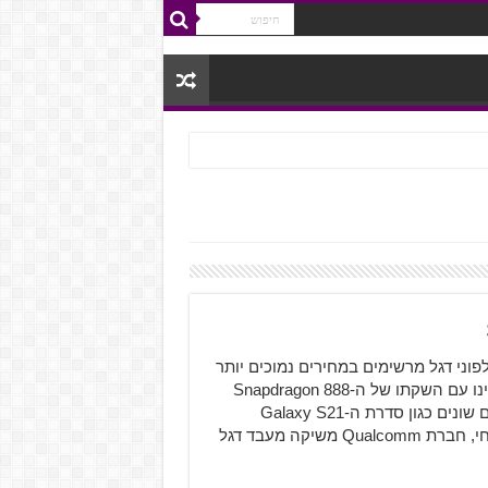
ייצר טלפוני דגל מרשימים במחירים נמוכים יותר
הדור החדש של מעבדי הסלולר של Qualcomm כבר מאחורינו עם השקתו של ה-Snapdragon 888
שיצא לפני מספר שבועות וכבר קבע את נוכחותו עם מכשירים שונים כגון סדרת ה-Galaxy S21
שהוכרזה בשבוע שעבר. לאחר השקתו של מעבד הדגל הנוכחי, חברת Qualcomm משיקה מעבד דגל