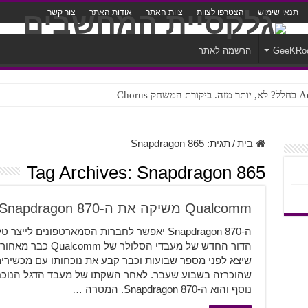
תנאי שימוש
הצטרפו לצוות
צוות האתר
אודות האתר
צור קשר
GeeKRo
הרשמה לאתר
ק Chorus
צורה נוראית לעברית
בית
/
תגית:
Snapdragon 865
Tag Archives:
Snapdragon 865
Qualcomm משיקה את ה-Snapdragon 870
ה-Snapdragon 870 יאפשר לחברות הסמארטפונים ל
נוסף והוא ה-Snapdragon 870. המטרה …