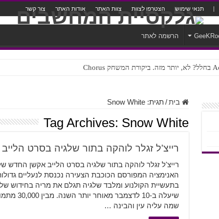
תנאי שימוש
הצטרפו לצוות
צוות האתר
אודות האתר
צור קשר
GeeKRo
הרשמה לאתר
ק Chorus
צורה נוראית לעברית
בית
/
תגית:
Snow White
Tag Archives:
Snow White
רייצ'ל זגלר לוהקה בתור שלגיה בסרט הלייב
האנימציה המפורסם הכוכבת הצעירה נכנסת לנעליים גדולות 
בתעשיית הקולנוע ומלבד שלגיה תגלם את מריה בחידוש של 
שמה עליה עין והבינה …