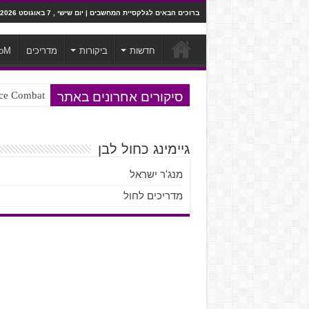
ברוכים הבאים לגלקסיית המחשבים | יום שישי , 7 באוגוסט 2026
חדשות
ביקורות
מדריכים
oM
סיקורים אחרונים באתר
Ace Combat בחלל? לא, יותר מזה. ביקורת המשח
Steven Universe והשירים שתורגמו ב
גיימינג כחול לבן
מנג'ר ישראל
מדריכים לחול