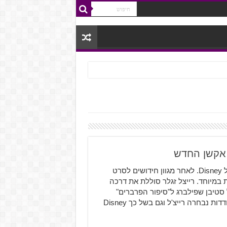
 אקשן החדש
רייצ'ל זגלר לוהקה בתור שלגיה בסרט הלייב אקשן החדש של Disney. לאחר מגוון חידושים לסרט
במיוחד. רייצל זגלר סוללת את דרכה
סטיבן שפילברג ל"סיפור הפרברים"
שיעלה ב-10 לדצמבר מאוחר יותר השנה. מבין 30,000 מתמודדות נבחרה רייצ'ל וגם בשל כך Disney