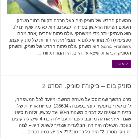
המשחק החדש של סוניק היה בעל הרבה תקוות בתור משחק
העולם הפתוח הראשון בסדרה. לצערנו, הוא לא מה שקיווינו לו.
הוא מעתיק יותר מדי ממשחקי עולם פתוח אחרים (אחד מהם
ספציפית) ולא מחדש כלום או מנצל את הייחודיות של סוניק עצמו.
Sonic Frontiers הוא משחק עולם פתוח החדש של סוניק, ומשחק
הסוניק הכי גדול שיצא עד היום. היו המון תקוות …
קרא עוד
סוניק בום – ביקורת סוניק: הסרט 2
סרט המשך שמבוסס על משחק מחשב ומיועד לכל המשפחה,
ג׳ים קארי בתפקיד קומי בפעם ה-135634, כמויות אדירות של
בדיחות וגאגים על דברים משנות ה-80 ועד עכשיו, ולזה תוסיפו
שגם ראיתי את זה מדובב לעברית עם ילדה בת-4 שיש לה קוצים
בעכוז. השאלה היחידה והבלעדית שצריך לשאול היא – למה
"סוניק: הסרט 2" היה כל כך טוב??? אם יש כמה דברים …