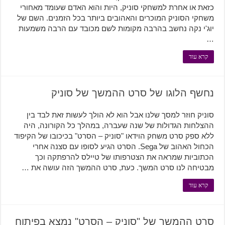
כזאת או אחרת למשחקי סוניק, היות והוא האדם שעומד מאחורי
משחקי הסוניק המוכרים והאהובים ביותר בכל הזמנים. השם של
יוג'י נקה נחשב בהרבה מקומות לשם מכובד עם הרבה משמעות
…
קרא עוד
נחשף הלוגו של סרט ההמשך של סוניק
סוניק חוזר למסך שלנו אבל הוא לא הולך לעשות זאת לבד בין
ההצלחות הגדולות של שנה שעברה, במהלך כל הקורונה, היה
ללא ספק סרט משחק הוידאו "סוניק – הסרט" בכיכובו של הקיפוד
הכחול האהוב של Sega. הסרט הגיע לסופו עם סצנה אחרי
הכתוביות שמראה את הצטרפותו של טיילס להרפתקה וכך
מבטיחה לנו סרט המשך. כעת, סרט ההמשך הזה עושה את …
קרא עוד
סרט ההמשך של "סוניק – הסרט" נמצא בפיתוח