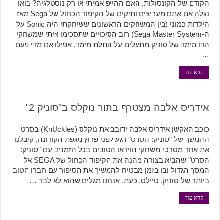
הקודם של הקונסולות, האם ההייפ אמיתי או רק נוסטלגיה? בואו
נגלה אם אתם מעריצים ותיקים של הקיפוד הכחול של Sega מאז
הילדות כמוני (בין המשחקים הראשונים ששיחקתי היה Sonic על
ה-Sega Master System) רוב הסיכויים שתסכימו איתי שמשחקי
הדו מימד של סוניק מתעלים על התלת מימד, אפילו אם מדי פעם
…
קרא עוד
אידריס אלבה מצטרף בתור נוקלס ב"סוניק 2"
כוכב האקשן אידריס אלבה ידובב את נוקלס (KnUckles) בסרט
ההמשך של "סוניק: הסרט" רגע לפני פרוץ מגפת הקורונה, קיבלנו
את אחד מסרטי משחקי הוידאו הטובים בכל הזמנים עם "סוניק:
הסרט" שהביא בצורה מהנה את הקיפוד הכחול של SEGA אל
המסך הגדול ובו בזמן מבטיח להמשיך את הסיפור עם חברו הטוב
ביותר של סוניק, טיילס. כעת, אנחנו מגלים שהוא לא לבד …
קרא עוד