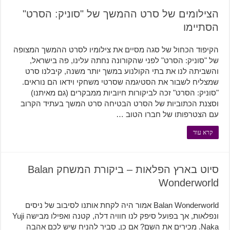
הצילומים של סרט ההמשך של "סוניק: הסרט"
הסתיימו
הקיפוד הכחול של סגה מסיים את צילומיו לסרט ההמשך המצופה
של "סוניק: הסרט" לפני שהקורונה נחתה עלינו, פה בישראל,
והשביתה לנו את בתי הקולנוע במשך יותר משנה, קיבלנו סרט
שמצליח לשבור את הסטיגמה שסרטי משחקי וידאו הם נוראים.
"סוניק: הסרט" זכה לביקורות חיוביות ממבקרים (גם מאיתנו)
וסצנת הכתוביות של הסרט הבטיחה סרט המשך בעתיד הקרוב
עם הצטרפותו של חברו הטוב …
קרא עוד
סיוט בארץ הפלאות – ביקורת המשחק Balan
Wonderworld
Balan Wonderworld אמור היה לקחת אותנו לסיבוב של ניסים
ונפלאות, אך בפועל סיפק לנו חוויה דלה, קטנה ואפילו מבישה Yuji
Naka. מכירים את השם? אם כן, סביר להניח שיש לכם אהבה