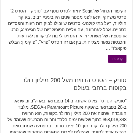
הקיפוד הכחול של Sega יחזור לסרט נוסף עם "סוניק – הסרט 2"
סרטי משחקי וידאו לפני מספר שנים היו בעיניי רבים, בעיקר
הוליווד, רעל בתי קולנוע- סרטים שיובילו לביקורות רעות והפסדים
כספיים. אבל לאחרונה, עם עליית הפופולריות של הגיימינג, סרט
אדפטציה של משחקי וידאו התחילו לזכות לביקורות לא רעות
והכנסות מאוד מצליחות, בין אם זה הסרט "פרא", "פוקימון: הבלש
פיקאצ'ו" …
קרא עוד
סוניק – הסרט הרוויח מעל 200 מיליון דולר
בקופות ברחבי בעולם
"סוניק- הסרט" יצא לראשונה ב-14 בפברואר בארה"ב ובישראל
ב-20 בפברואר בהפקת Paramount Picture ו-SEGA. מלבד
העובדה, שחצה את 200 מיליון הדולר בקופות, הוא הרוויח
$58,018,348 בתוך שלושה ימים בלבד והרווח המרשים שעומד על
200 מיליון דולר קרה תוך 10 ימים. מדובר בהפתעה שמתבטאת
בהישג אדיר לסוניק, שהצליח למרות התגובות הנוקבות שהורעפו