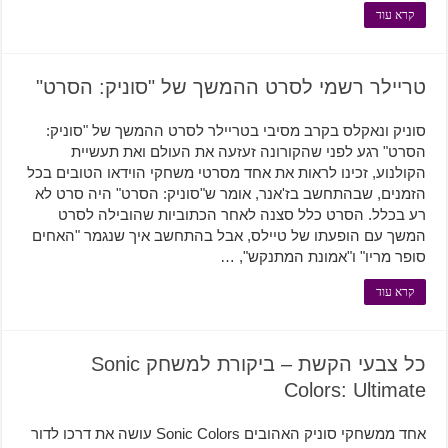
קרא עוד
טריילר רשמי לסרט ההמשך של "סוניק: הסרט"
סוניק ונאקלס בקרב מסיבי בטריילר לסרט ההמשך של "סוניק:
הסרט" רגע לפני שהקורונה זעזעה את העולם ואת תעשיית
הקולנוע, זכינו לראות את אחד מסרטי משחקי הוידאו הטובים בכל
הזמנים, שבהתחשב בז'אנר, אומר ש"סוניק: הסרט" היה סרט לא
רע בכלל. הסרט כלל סצנה לאחר הכתוביות שהובילה לסרט
המשך עם הופעתו של טיילס, אבל בהתחשב איך שנגמר "האחים
סופר מריו" ו"אמונת המתנקש", …
קרא עוד
כל צבעי הקשת – ביקורת למשחק Sonic
Colors: Ultimate
אחד ממשחקי סוניק האהובים Sonic Colors עושה את דרכו לדור