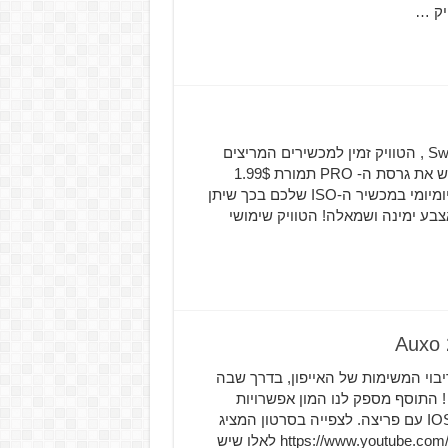
יק …
הטוויק הבא שאנחנו הולכים להכיר לכם הוא – SwipeSelection , הטוויק זמין למכשירים המריצים
IOS פרוצים בלבד! ניתן להוריד את הגרסא החינמית או לרכוש את גרסת ה- PRO תמורת 1.99$
מסורס של BigBoss. הטוויק הבא יקל עליכם את השימוש היומיומי במכשיר ה-ISO שלכם בכך שיתן
בע ימינה ושמאלה! הטוויק שימושי
ריבוי המשימות של האייפון, בדרך שבה
! התוסף מספק לנו המון אפשרויות
חדשות ושימושיות, הוא מומלץ לכל אלו המחזיקים במכשיר IOS עם פריצה. לצפייה בסרטון המציג
בזריזות את התכונות של התוסף : https://www.youtube.com/watch?v=8MyTEfBRCjg לאלו שיש