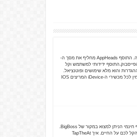
AppHeads – חובה בכל מכשיר. לא מוותרים על דברים כאלה. התוסף AppHeads מחליף את מסך ה-
ציית הפייסבוק.התוסף ידידותי למשתמש וקל
גדרות והוא מלא שימושים ופוטנציאל.
התוסףך זמין מהמקור של BigBoss במחיר של 4.99$ והוא זמין לכל מכשירי ה-iDevice המריצים IOS
השבוע אנחנו מכירים לכם תוסף חדש בשם TapTheAt, תוסף חינמי הניתן למצוא במקור של BigBoss.
תפקיד התוסף כתפקידם של רוב התוספים אותם פרסמו – להקל לכם על החיים. איך TapTheAt