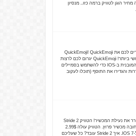
 לא מזמן בחנות ה-Cydia ומחירו עומד על 3$ שזה מחיר הוגן לטוויק ברמה כזו.. מנסיון
סוף שבוע נוסף ואיתו מגיע הכר את… חדש, היום אנחנו מכירים לכם את QuickEmoji! QuickEmoji
נמצא בחנות ה-Cydia במקור BigBoss, הוא חינמי והוא שימושי ביותר! QuickEmoji יגרום לכם לרצות
להתחיל להשתמש בסמיילים, עד עכשיו השימוש באפשרות המובנית ב-IOS כדי להשתמש בסמיילים
רות והגדירו את התוסף (תוכלו לעקוב
Sride 2 , הטוויק שיאפשר לכם ליצור ציור יחודי על מנת לשחרר את נעילת המכשיר! הטוויק Stride 2
זמין למכשירי IOS בלבד מכיוון שזמין בחנות הסידיה, כמובן חובה מכשיר פרוץ. הטוויק עולה 2.99$
וקיים טוויק ישן יותר המתאים ל-IOS 6. Stride 2 מתאים רק ל-IOS 7. איך Stride 2 עובד? כל שעליכם