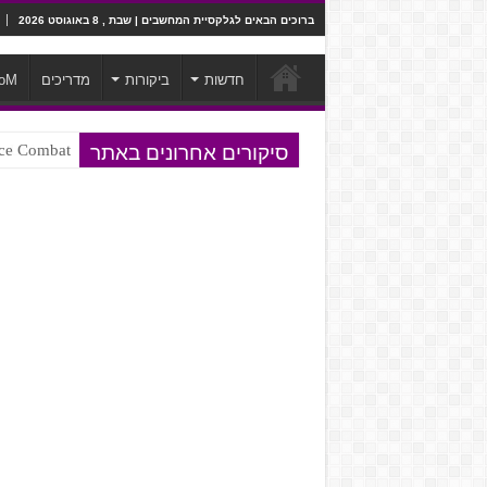
ברוכים הבאים לגלקסיית המחשבים | שבת , 8 באוגוסט 2026
חדשות
ביקורות
מדריכים
oM
סיקורים אחרונים באתר
Ace Combat בחלל? לא, יותר מזה. ביקורת המשח
Steven Universe והשירים שתורגמו ב