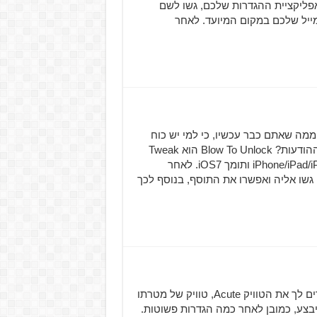
ליקציית ההגדרות שלכם, גשו לשם
דו את כתובת המייל שלכם במקום המיועד. לאחר
עצלנים ממה שאתם כבר עכשיו, כי למי יש כוח
להחליק את האצבע על המסך כל פעם כשרוצים לקרוא את ההודעות? Blow To Unlock הוא Tweak
חדש הזמין בחינם מהסורס Bigboss , ה-Tweak תואם ל-iPhone/iPad/iPod ותומך iOS7. לאחר
שו אליה ואפשרו את התוסף, בנוסף לכך
סוף שבוע נוסף ואיתו הכר את הטוויק חדש, היום אנחנו מכירים לך את הטוויק Acute, טוויק של מטרתו
בצע, כמובן לאחר כמה הגדרות פשוטות.