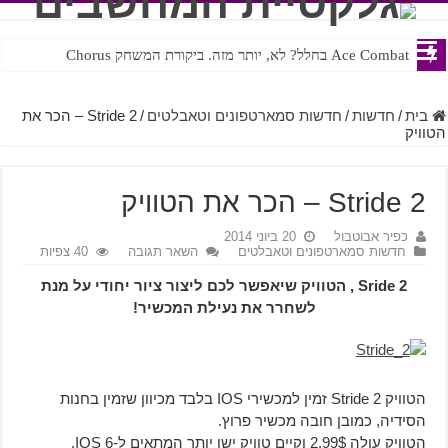
Ace Combat בחלל? לא, יותר מזה. ביקורת המשחק Chorus
Steven Universe והשירים שתורגמו בצורה נוראית לעברית
בית
/
חדשות
/
חדשות סמארטפונים וטאבלטים
/
Stride 2 – הכר את
הטוויק
Stride 2 – הכר את הטוויק
כפיר אבוטבול
20 ביוני 2014
חדשות סמארטפונים וטאבלטים
השאר תגובה
40 צפיות
Sride 2 , הטוויק שיאפשר לכם ליצור ציור יחודי על מנת
לשחרר את נעילת המכשיר!
הטוויק Stride 2 זמין למכשירי IOS בלבד מכיוון שזמין בחנות
הסידיה, כמובן חובה מכשיר פרוץ.
הטוויק עולה 2.99$ וקיים טוויק ישן יותר המתאים ל-IOS 6.