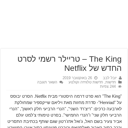
The King – טריילר רשמי לסרט
החדש של Netflix
יובל לבב
26 באוקטובר 2019
חדשות
,
חדשות טלוויזיה וקולנוע
השאר תגובה
244 צפיות
"The King" הוא סרט דרמה היסטורי מבית Netflix. הסרט יבוסס
על "Henriad"- סדרת מחזות מאת ויליאם שייקספיר שמחולקת
לארבעה כרכים: "ריצ'רד השני", "הנרי הרביעי חלק ראשון", "הנרי
הרביעי חלק שני" ו"הנרי החמישי". בסרט טימותי צ'למט יגלם
אביר צעיר בשם האל, ג'ואל אדג'רטון שגם שותף בכתיבת התסריט
יככב בתור האביר
פאלסטאף ו
רוברט פטינסון בתור אויבו המושבע