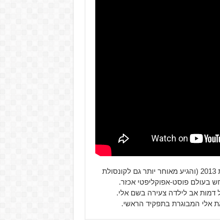
המשחק המקורי הושק לקונסולת ה-PlayStation 3 עוד בשנת 2013 (והגיע מאוחר יותר גם לקונסולת
ע, המתרחש בעולם פוסט-אפוקליפטי אכזר.
 דמות אב לילדה צעירה בשם אלי.