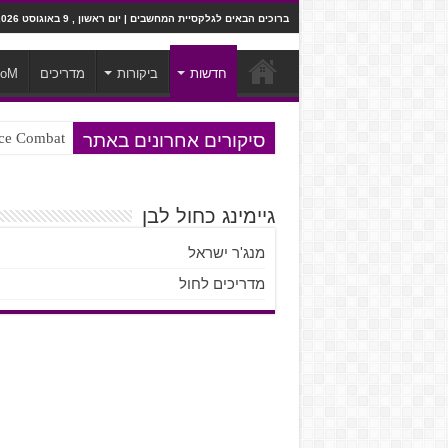
ברוכים הבאים לגלקסיית המחשבים | יום ראשון , 9 באוגוסט 2026
חדשות
ביקורות
מדריכים
ooM
סיקורים אחרונים באתר
Ace Combat בחלל? לא, יותר מזה. ביקורת המשח
Steven Universe והשירים שתורגמו ב
גיימינג כחול לבן
מנג'ר ישראל
מדריכים לחול