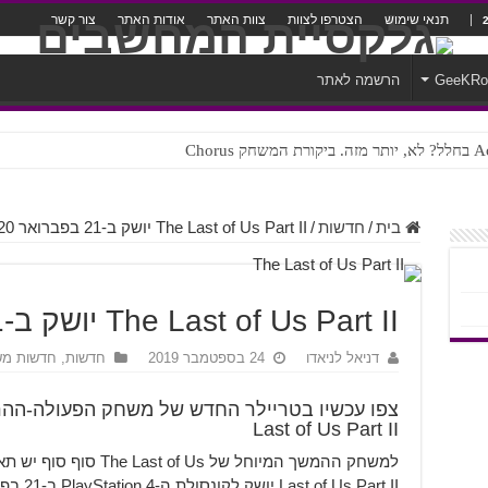
תנאי שימוש
הצטרפו לצוות
צוות האתר
אודות האתר
צור קשר
GeeKR
הרשמה לאתר
ק Chorus
צורה נוראית לעברית
בית
/
חדשות
/
The Last of Us Part II יושק ב-21 בפברואר 2020
The Last of Us Part II יושק ב-21 בפברואר 2020
דניאל לניאדו
24 בספטמבר 2019
חדשות
,
חדשות מש
Last of Us Part II