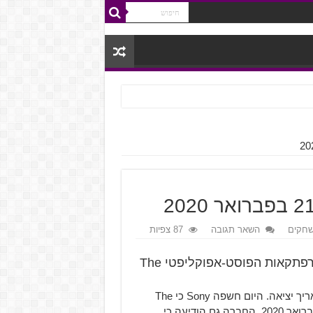
חקים
השאר תגובה
87 צפיות
צפו עכשיו בטריילר החדש של משחק הפעולה-ההרפתקאות הפוסט-אפוקליפטי The
למשחק ההמשך המיוחל של The Last of Us סוף סוף יש תאריך יציאה. היום חשפה Sony כי The
Last of Us Part II יושק לקונסולת ה-PlayStation 4 ב-21 בפברואר 2020. החברה גם הודיעה כי