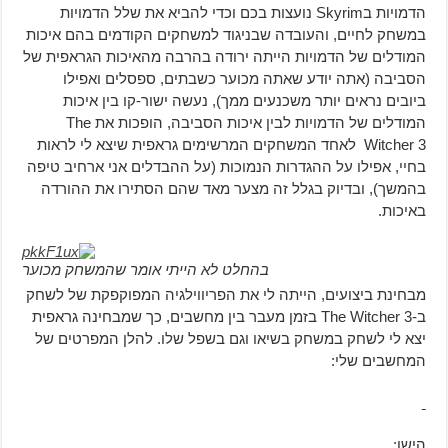
הדמויות בSkyrim נועצות בכם וכדי להביא את שלל הדמויות
במשחק לחיים, והעובדה שבניגוד למשחקים הקודמים בהם איכות
המודלים של הדמויות הייתה ירודה בהרבה מהאיכות הגראפית של
הסביבה (אתה יודע שאתה מכוער כשבתים, ספסלים ואפילו
ביובים נראים יותר משכנעים ממך), נעשה ישור-קו בין איכות
המודלים של הדמויות לבין איכות הסביבה, הופכות את The
Witcher 3 לאחד המשחקים המרשימים גראפית שיצא לי לראות
בחיי, אפילו על ההגדרות הנמוכות (על ההבדלים אני ארחיב טיפה
בהמשך), ובדיוק בגלל זה מצער מאד שהם הסתירו את ההורדה
באיכות.
בהחלט לא הייתי אומר שהמשחק מכוער
מבחינת ביצועים, הייתה לי את הפריווילגיה המפוקפקת של לשחק
ב-The Witcher 3 בזמן מעבר בין מחשבים, כך שמבחינה גראפית
יצא לי לשחק במשחק בשיאו וגם בשפל שלו. להלן המפרטים של
המחשבים שלי:
הישן: