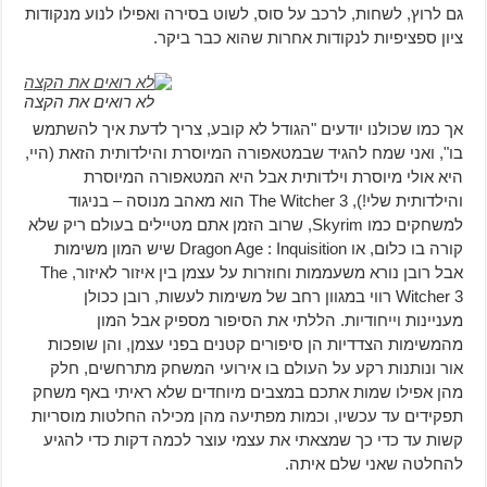
גם לרוץ, לשחות, לרכב על סוס, לשוט בסירה ואפילו לנוע מנקודות
ציון ספציפיות לנקודות אחרות שהוא כבר ביקר.
לא רואים את הקצה
אך כמו שכולנו יודעים "הגודל לא קובע, צריך לדעת איך להשתמש
בו", ואני שמח להגיד שבמטאפורה המיוסרת והילדותית הזאת (היי,
היא אולי מיוסרת וילדותית אבל היא המטאפורה המיוסרת
והילדותית שלי!), The Witcher 3 הוא מאהב מנוסה – בניגוד
למשחקים כמו Skyrim, שרוב הזמן אתם מטיילים בעולם ריק שלא
קורה בו כלום, או Dragon Age : Inquisition שיש המון משימות
אבל רובן נורא משעממות וחוזרות על עצמן בין איזור לאיזור, The
Witcher 3 רווי במגוון רחב של משימות לעשות, רובן ככולן
מעניינות וייחודיות. הללתי את הסיפור מספיק אבל המון
מהמשימות הצדדיות הן סיפורים קטנים בפני עצמן, והן שופכות
אור ונותנות רקע על העולם בו אירועי המשחק מתרחשים, חלק
מהן אפילו שמות אתכם במצבים מיוחדים שלא ראיתי באף משחק
תפקידים עד עכשיו, וכמות מפתיעה מהן מכילה החלטות מוסריות
קשות עד כדי כך שמצאתי את עצמי עוצר לכמה דקות כדי להגיע
להחלטה שאני שלם איתה.