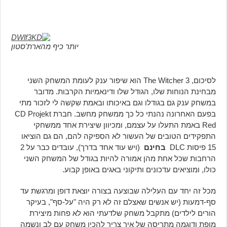
יותר כיף מהארת'סטון
לסיכום, The Witcher 3 הוא שיפור ענק לעומת המשחק השני
מבחינת הנוחות שלו, הגודל שלו ודינאמיות הקרבות. מדובר
במשחק ענק גם בגודלו וגם באיכותו ובאמת שקשה לי לזכור מתי
בפעם האחרונה נהנתי כל כך ממשחק מחשב. חברת CD Projekt
Red באמת התעלו על עצמם, ומכיוון שיצירת אחד ממשחקי
התפקידים הטובים של העשור לא הספיקה להם, הם גם הוציאו
15 פיסות DLC
בחינם
(ויש עוד אחד בדרך), עובדים כבר על 2
הרחבות שכל אחת מהן אמורה להיות בגודל של המשחק השני
כולו, ומוציאים עדכונים ותיקוני באגים באופן קבוע.
מכל זה יחד עם העלילה שבוצעה בצורה יוצאת דופן ומרגשת עד
סף-דמעות (יש אנשים שאצלם זה לא רק היה "על-סף", בעיקר
הורים לילדים) מתקבל משחק שלדעתי הוא לא פחות מיצירת
מופת ודוגמה מתריסה של איך צריך להכין משחק עם לב ונשמה