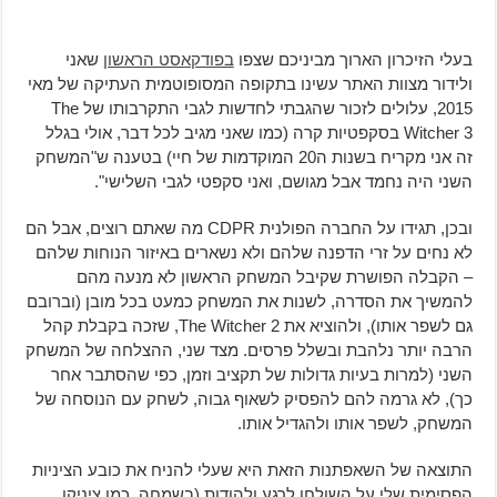
בעלי הזיכרון הארוך מביניכם שצפו
בפודקאסט הראשון
שאני
ולידור מצוות האתר עשינו בתקופה המסופוטמית העתיקה של מאי
2015, עלולים לזכור שהגבתי לחדשות לגבי התקרבותו של The
Witcher 3 בסקפטיות קרה (כמו שאני מגיב לכל דבר, אולי בגלל
זה אני מקריח בשנות ה20 המוקדמות של חיי) בטענה ש"המשחק
השני היה נחמד אבל מגושם, ואני סקפטי לגבי השלישי".
ובכן, תגידו על החברה הפולנית CDPR מה שאתם רוצים, אבל הם
לא נחים על זרי הדפנה שלהם ולא נשארים באיזור הנוחות שלהם
– הקבלה הפושרת שקיבל המשחק הראשון לא מנעה מהם
להמשיך את הסדרה, לשנות את המשחק כמעט בכל מובן (וברובם
גם לשפר אותו), ולהוציא את The Witcher 2, שזכה בקבלת קהל
הרבה יותר נלהבת ובשלל פרסים. מצד שני, ההצלחה של המשחק
השני (למרות בעיות גדולות של תקציב וזמן, כפי שהסתבר אחר
כך), לא גרמה להם להפסיק לשאוף גבוה, לשחק עם הנוסחה של
המשחק, לשפר אותו ולהגדיל אותו.
התוצאה של השאפתנות הזאת היא שעלי להניח את כובע הציניות
הפסימית שלי על השולחן לרגע ולהודות (בשמחה, כמו ציניקן