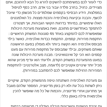
כדי לעזור לכם במשימתכם להשקים להרוג כל הבא להרגכם, אתם
מצויידים, כרגיל, בחרב פלדה עבור בני אדם, חרב כסף לטיפול
במפלצות, הידע הבסיסי בקסמים שמלמדים כל מכשפן כדי שיוכל
לכשף, והבנה ובקיעות באלכימיה והכנת פצצות. כל האלמנטים
האלו שימושיים, במיוחד בדרגות הקושי הגבוהות, אך תצטרכו
להתמקד באחד/שניים מתוכם, וזאת באמצעות מערכת היכולות
שמאפשרת לכם להמקצע באחד מ4 סגנונות המשחק הראשיים :
התקפות מהירות, קסמים, התקפות כבדות ואלכימיה, כאשר בילד
מבוסס אלכימיה הוא הקשה ביותר ולא מומלץ בפעם הראשונה
שאתם משחקים, ובילד שמבוסס על מתקפות מהירות עם מעט
קסמים הוא הכי קל ואינטואיטיבי. מבנה מערכת היכולות שונה
במעט מהמערכת במשחק הקודם, ולדעתי הוא עדיף מכיוון שהוא
מכיל יותר שינויים אקטיביים (לדוגמה, מצב אלטרנטיבי להתקפות
המהירות הרגילות שמאפשר לכם להסתובב במהירות).
גם מערכת האלכימיה השתנתה טיפה מהמשחק הקודם, שיקויים
ניתן לשתות בכל עת ולא רק בזמן מדיטציה, המספר שלהם מוגבל
אך מתרענן אחרי מדיטציה, והכמות של כל מה שאפשר להכין
אלכימאית גדלה באופן כללי.
גם יצירת הנשקים והשריונות קיבלה הגדלה די מרשימה בכמות