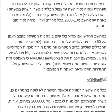
בבעיה באחת הערים הגדולות שבה קצב הרענון ירד לכמות חד
ספרתית ונהיה מאד קשה על גבול הבלתי אפשרי לשחק במשחק (
ובטח שלא כיף) אבל רוב הזמן המשחק רץ בסדר (ולכמה מכם
באמת יש מחשב מ2009-10 בכל מקרה) ועדיין נראה מאד טוב
יחסית.
במחשב החדש, אני מריץ בלי שום בעיה את המשחק בקצב רענון
של 60 פריימים לשנייה על הגדרות גבוהות (לא הכי גבוהות כי
ההבדלים שוליים ברוב המקרים וזה סתם מוריד מכמות הפריימים
לשנייה, אך כל ההגדרות שלי נמצאות לפחות על High אם לא על
Ultra , מומלץ גם לכבות את הNVIDIA HairWorks כי האפקט הזה
עושה יותר בעיות ממה שהוא פותר) מיותר לציין שהמשחק על
ההגדרות האלו נראה לא פחות מפנומנאלי.
בכל מה שקשור למוזיקה וסאונד המשחק לא לוקה בחסר גם כן.
המנגינות שילוו אתכם במהלך מסעותיכם תחת הרקיע הכחול
כשרק חרבותיכם הנאמנות לגבכם (ועוד 2000000 צמחים, עורות,
חפצים למשימות, שריונות ונשקים) נעות (ונאות) בין רגועות