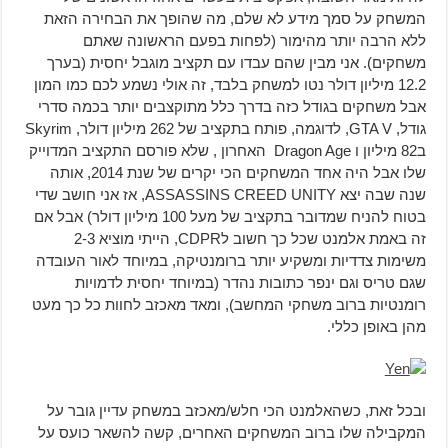
המשחק על סמך מידע לא שלם, מה שהופך את הבחירה הזאת
ללא הרבה יותר מהימור (לפחות בפעם הראשונה שאתם
משחקים). אני מבין שהם עבדו עם תקציב מוגבל יחסית (בערך
12.2 מיליון דולר נטו למשחק בלבד, זה אולי נשמע לכם כמו המון
אבל משחקים בגודל כזה בדרך כלל מתוקצבים יותר בכמה סדרי
גודל, GTA V, לדוגמה, פותח בתקציב של 262 מיליון דולר, Skyrim
ב82 מיליון ו Dragon Age האחרון , שלא פורסם התקציב המדוייק
שלו אבל היה אחד המשחקים הכי יקרים של שנת 2014, אותה
שנה שבה יצא ASSASSINS CREED UNITY, אז אני חושב שדי
בטוח להניח שמדובר בתקציב של מעל 100 מיליון דולר) אבל אם
זה באמת אלמנט שכל כך חשוב לCDPR, הייתי מוציא 2-3
משימות צדדיות ומשקיע יותר ברומנטיקה, במיוחד לאור העובדה
שגם טריס וגם ינפר כתובות נהדר (במיוחד יחסית לדמויות
רומנטיות ברוב משחקי המחשב), ומאד מאכזב לחוות כל כך מעט
מהן באופן כללי.
ובכל זאת, כשהאלמנט הכי חלש/מאכזב במשחק עדיין גובר על
המקבילה שלו ברוב המשחקים האחרים, קשה להשאר כועס על