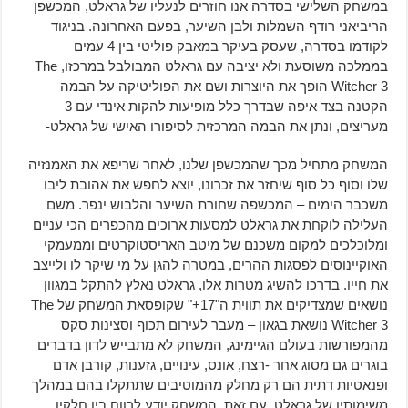
במשחק השלישי בסדרה אנו חוזרים לנעליו של גראלט, המכשפן
הריביאני רודף השמלות ולבן השיער, בפעם האחרונה. בניגוד
לקודמו בסדרה, שעסק בעיקר במאבק פוליטי בין 4 עמים
בממלכה משוסעת ולא יציבה עם גראלט המבולבל במרכזו, The
Witcher 3 הופך את היוצרות ושם את הפוליטיקה על הבמה
הקטנה בצד איפה שבדרך כלל מופיעות להקות אינדי עם 3
מעריצים, ונתן את הבמה המרכזית לסיפורו האישי של גראלט-
המשחק מתחיל מכך שהמכשפן שלנו, לאחר שריפא את האמנזיה
שלו וסוף כל סוף שיחזר את זכרונו, יוצא לחפש את אהובת ליבו
משכבר הימים – המכשפה שחורת השיער והלבוש ינפר. משם
העלילה לוקחת את גראלט למסעות ארוכים מהכפרים הכי עניים
ומלוכלכים למקום משכנם של מיטב האריסטוקרטים וממעמקי
האוקיינוסים לפסגות ההרים, במטרה להגן על מי שיקר לו ולייצב
את חייו. בדרכו להשיג מטרות אלו, גראלט נאלץ להתקל במגוון
נושאים שמצדיקים את תווית ה"17+" שקופסאת המשחק של The
Witcher 3 נושאת בגאון – מעבר לעירום תכוף וסצינות סקס
מהמפורשות בעולם הגיימינג, המשחק לא מתבייש לדון בדברים
בוגרים גם מסוג אחר -רצח, אונס, עינויים, גזענות, קורבן אדם
ופנאטיות דתית הם רק מחלק מהמוטיבים שתתקלו בהם במהלך
משימותיו של גראלט, עם זאת, המשחק יודע לרווח בין חלקיו