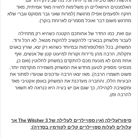
וחלשות לאגרסיביות וגרנדיוזיות וכל מה שביניהן ויחד עם
האלמנטים הויזואליים הן משלימות לחוויה מאד אמיתית, מאד
חזקה ולפעמים אפילו מרגשת (למרות שאני גבר מסוקס וגברי שלא
מתרגש משום דבר ואוכל מסמרים לארוחת בוקר).
עם זאת, כמו החדר של אחותכם הקטנה כשהיא רק מתחילה
לעבור מלשחק בבארבי ללהקשיב ללהקות מטאל, לא הכל ורוד.
המשחק, בכל הפלטפורמות ובמיוחד כשהוא רק יצא, שורץ באגים
ותקלות, הרבה מהן נדירות וקורות למיעוט קטן של אנשים, ואף
אחת מהם לא מונעת מכם להתקדם במשחק לחלוטין (ואם כן,
מנסיוני מספיק לטעון מחדש את המשחק משמירה מוקדמת יותר,
פשוט תשמרו הרבה). מאז יצאו הרבה עדכונים שנועדו לפתור את
הבעיות הללו, והחברה מעדכנת את המשחק באופן אקטיבי מאד
ומקשיבה לקהילה, כך שגם אם יש בעיה היא כנראה לא תשאר
להרבה זמן.
סיפור/עלילה (אין ספויילרים לעלילה של
The Witcher 3
אך
עלולים לעלות ספויילרים קלים לקודמיו בסדרה):