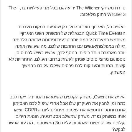
סדרת משחקי The Witcher ידועה גם בכל מני פעילויות צד, ו-The
Witcher 3 רחוק מלאכזב:
ראשית כל, האגרוף חוזר ובגדול, רק שהפעם במקום מערכת
הQuick Time Events הבנאלית של המשחק השני האגרוף
משתמש במערכת לוחמה יותר טבעית ופתוחה שדומה ללחימה
רגילה במפלצות/אנשים עם החרבות שלכם, מה שעושה אותה
יותר מאתגרת ויותר כיפית. בנוסף לכך, עכשיו כשיש לכם סוס,
נוספו גם מרוצי סוסים שניתן לעשות ברחבי העולם, התחרויות לא
קשות, מהנות ומעניקות לכם פרסים שיקלו עליכם בהמשך
המשחק.
ואז יש את Gwent, משחק הקלפים ששיגע את המדינה. ייקח לכם
כמה זמן להבין את העיקרון שלו אבל אחרי שיפול לכם האסימון
אתם תתמכרו ותמצאו את עצמכם מיחלים ליום שCDPR יוציאו
אותו כמשחק נפרד. משחק שמשלב אסטרטגיה, הונאת היריב
וקלפים של הדמויות האהובות עלינו מ3 המשחקים, מה עוד אפשר
לבקש?