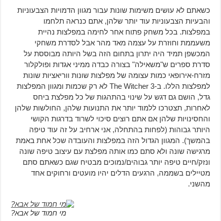
כשאתם לא עושים משימות שונות עבור מגוון הדמויות הצבעוניות
והבעיות הצבעוניות עוד יותר שלהן, אתם כנראה תלחמו
במפלצות. בכל משחק פתוח אחר לחימה במפלצות נהיית
משעממת וחוזרת על עצמה מאד מהר אבל לסדרת משחקי
המכשפן תמיד היה יתרון בתחום הזה בשל היותה מבוססת על
סדרת ספרים ש"משאילה" בצורה כבדה ממיני אגדות ופולקלור
מזרח-אירופאי כמות עצומה של מפלצות שונות ווריאציות שונות
למפלצות הללו. ב-The Witcher 3 לא רק שכמות ומגוון המפלצות
גדל, הושם גם דגש על שינוי בהתהגות של כל מפלצת ביחס
לאחרות, תצטרכו ללמוד יותר את התנועות שלהן, החולשות שלהן
והחסינויות שלהן אם אתם רוצים סיכוי לשרוד בדרגות הקושי
היותר גבוהות (לפחות בהתחלה, אני ארחיב על זה עוד טיפה
בהמשך). המגוון הגדול הזה במפלצות והעובדה שכל אחת באמת
מרגישה שונה ולא סתם כמו אותה מפלצת עם עיצוב טיפה שונה
ונזק/חיים טיפה יותר גבוהים/נמוכים מבטיח שגם כשאתם סתם
מטיילים בשממה, הרגעים הדלים יהיו מועטים ורחוקים אחד
מהשני.
מי חמוד של אבא?