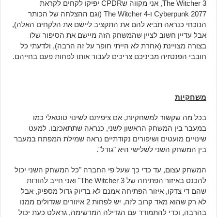
The Witcher 3, אני מקווה שCPDR יפיקו לקחים לקראת
Cyberpunk 2077 ו-The Witcher 4 (וגם ההצלחה של הכותר
הנוכחי כנראה תביא להם את התקציב ליישם את הלקחים האלה),
אבל עדיין חשוב לציין שהמשחק הזה מיישם את הסיפור שלו
בצורה מצויינת (אחרת לא הייתי חופר על זה הרבה), ולדעתי כל
חובבי הפנטזיה מביניכם צריכים לעבור אותו לפחות פעם בחייהם.
משחקיות
בכל מה שקשור למשחקיות, אם ציפיתם לשינוי טוטאלי כמו
במעבר בין המשחק הראשון לשני, כנראה שתתאכזבו. למעט
שינויים מועטים ושיפורים נקודתיים נראה שמילת המפתח במעבר
בין המשחק השני לשלישי היא "גודל".
המשחק עצום, עד כדי כך שעל פי החברה "כל המשחק השני יכול
להכנס באיזור הפתיחה של The Witcher 3" ואני חייב להודות
שהם די צדקו, איזור הפתיחה אמנם לא בדיוק גדול מספיק, אבל
לא רק שהוא מאד קרוב לזה, יש לפחות 2 איזורים שגדולים ממנו
בהרבה, וכדי להתמודד עם הגדילה המרשימה, גראלט כעת יכול