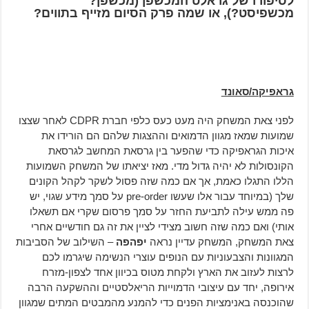
לסיפורו של גראלט המכשפן (מכשפן?
מכשפיסט?), או שמה פרק הסיום מזייף בתווים?
גראפיקה/סאונד
לפני צאת המשחק היה מעט כעס כלפי חברת CDPR לאחר שצצו
שמועות שמאז מגוון הדמואים וההצגות שלהם הם הורידו את
איכות הגראפיקה כדי שהפער בין גרסאת המחשב לגרסאת
הקונסולות לא יהיה גדול מדי. מאז יציאתו של המשחק השמועות
הללו התגלו כאמת, אך אם כמה שזה פסול לשקר לקהל הקונים
שלך (במיוחד עבור אלו שעשו pre-order על סמך מידע שגוי, יש
פה ממש עילה לתביעת החזר על סמך פרסום שקרי אם תשאלו
אותי) ואם כמה שזה חשוב מצידי לציין את זה גם חודשיים אחרי
צאת המשחק, המשחק עדיין נראה
יפהפה
– השילוב של הסביבות
המגוונות והצבעוניות עם הנופים עוצרי הנשימה שיגרמו לכם
לרצות לעזוב את הארץ ולקחת מטוס בכיוון אחד לצפון-מזרח
אירופה, יחד עם עיצובי הדמוייות הריאלסטיים וההשקעה הרבה
שהוכנסה באנימציות הפנים כדי להמנע מהמבטים המתים שמגוון