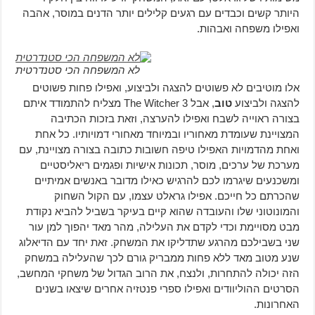
היותר קשים וכבדים עם רגעים קלילים יותר הדנים במוסר, אהבה
ואפילו משפחה ואבהות.
לא המשפחה הכי סטנדרטית
אלו מוטיבים לא פשוטים להצגה ולביצוע, ואפילו פחות פשוטים
להצגה ולביצוע
טוב
, אבל The Witcher 3 מצליח להתמודד איתם
בצורה ראוייה לשבח ואפילו להערצה, וזאת בזכות הכתיבה
המצויינת שעומדת מאחוריו ובמיוחד מאחורי דמויותיו. כל אחת
ואחת מהדמויות האפילו טיפה חשובות כתובה בצורה מצויינת, עם
מערכת של ערכים, מוסר, תכונות אישיות ופגמים ריאליסטיים
ומשכנעים שיגרמו לכם להרגיש כאילו מדובר באנשים אמיתיים
שהכרתם כל חייכם. אפילו גראלט עצמו, עם הקול השחוק
והמונוטוני שלו והעובדה שהוא קיים בעיקר בשביל להביא נקודת
מבט מסויימת וכדי לקדם את העלילה, מהר מאד יהפוך למן עור
שני בשבילכם מהרגע שתדליקו את המשחק. זאת יחד עם הדיאלוג
שנע מטוב מאד ללא פחות ממבריק גורם לכך שהעלילה במשחק
הזה יכולה להתחרות, ולנצח, את הרוב הגדול של משחקי המחשב,
הסרטים ההוליוודים ואפילו ספרי פנטזיה אחרים שיצאו בשנים
האחרונות.