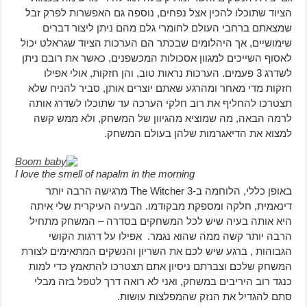
הציוד שתוכלו להכין אצל נפחים, נוספה גם האפשרות לפרק זבל
שמצאתם ברחבי העולם לחומרי גלם מהם ניתן ליצור דברים
שימושיים, אך היהלומים שבכתר הם הערכות הציוד שגראלט יכול
לאסוף השייכים למגוון אסכולות המכשפנים, כאשר את רובם ניתן
לשדרג 3 פעמים. הערכות נראות טוב, והן חזקות, אולי אפילו
חזקות מדי מאחר ומהרגע שאתם יוצרים אותן, סביר להניח שלא
תצטרכו להחליף את רוב חלקי הערכה עד שתוכלו לשדרג אותה
לרמה הבאה, מה שמוציא מהגיוון של המשחק, ולא ממש קשה
למצוא את הדיאגרמות שלהן בעולם המשחק.
I love the smell of napalm in the morning
באופן כללי, הלוחמה ב-The Witcher 3 מרגישה הרבה יותר
דינאמית, חלקה ומספקת מבקודמו. הבעיה העיקרית שלי איתה
היא אותה בעיה שיש לכל המשחקים בסדרה – המשחק מתחיל
הרבה יותר קשה ממה שהוא נגמר. אפילו על דרגות הקושי
הגבוהות , ברגע שיש לכם את השריון והנשקים המתאימים לצורת
המשחק שלכם וצברתם ניסיון אתם תצטרכו להתאמץ כדי למות
כנגד רוב היריבים במשחק, ואני לא רואה דרך לטפל בזה מבלי
סתם להגדיל את הנזק שהמפלצות עושות.