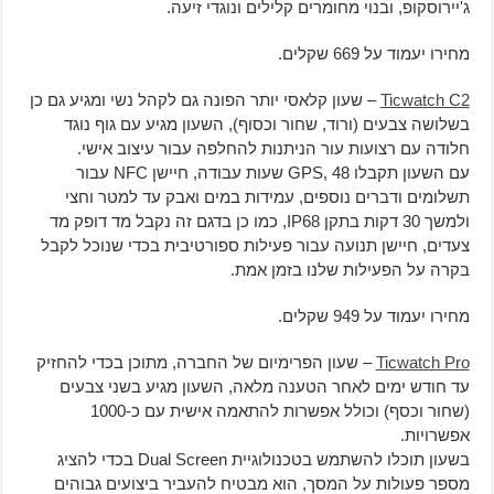
ג'יירוסקופ, ובנוי מחומרים קלילים ונוגדי זיעה.
מחירו יעמוד על 669 שקלים.
Ticwatch C2
– שעון קלאסי יותר הפונה גם לקהל נשי ומגיע גם כן
בשלושה צבעים (ורוד, שחור וכסוף), השעון מגיע עם גוף נוגד
חלודה עם רצועות עור הניתנות להחלפה עבור עיצוב אישי.
עם השעון תקבלו GPS, 48 שעות עבודה, חיישן NFC עבור
תשלומים ודברים נוספים, עמידות במים ואבק עד למטר וחצי
ולמשך 30 דקות בתקן IP68, כמו כן בדגם זה נקבל מד דופק מד
צעדים, חיישן תנועה עבור פעילות ספורטיבית בכדי שנוכל לקבל
בקרה על הפעילות שלנו בזמן אמת.
מחירו יעמוד על 949 שקלים.
Ticwatch Pro
– שעון הפרימיום של החברה, מתוכן בכדי להחזיק
עד חודש ימים לאחר הטענה מלאה, השעון מגיע בשני צבעים
(שחור וכסף) וכולל אפשרות להתאמה אישית עם כ-1000
אפשרויות.
בשעון תוכלו להשתמש בטכנולוגיית Dual Screen בכדי להציג
מספר פעולות על המסך, הוא מבטיח להעביר ביצועים גבוהים