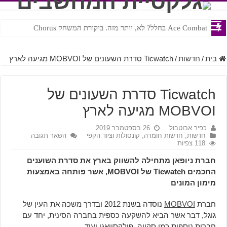
Ace Combat בחלל? לא, יותר מזה. ביקורת המשחק Chorus
Steven Universe והשירים שתורגמו בצורה נוראית לעברית
בית
/
חדשות
/
Ticwatch סדרת השעונים של MOBVOI מגיעה לארץ
Ticwatch סדרת השעונים של
MOBVOI מגיעה לארץ
כפיר אבוטבול
26 בספטמבר 2019
חדשות
,
חדשות חומרה, קונסולות וציוד הקפי
השאר תגובה
118 צפיות
חברת ניופאן מתחילה להשווק בארץ את סדרת השוענים
החכמים Ticwatch של MOBVOI, אשר פותחה באמצעות
מימון המונים
חברת
MOBVOI
נוסדה בשנת 2012 ובדרך משכה את העין של
גוגל, דבר אשר הביא להשקעה כספית בחברה הסינית, יחד עם
חברות נוספות כמו סקויה, פולקסוואגן ועוד.