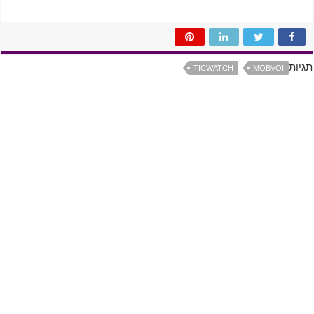
תגיות
TICWATCH
MOBVOI