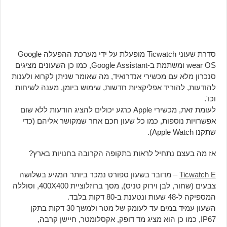
סדרת שעוני Ticwatch מופעלת על ידי מערכת ההפעלה Google
wear OS ומשתמת ב-Google Assistant, כמו כן השעונים מציגים
סנכרון מלא עם מכשירי אנדרואיד, מה שאומר שניתן לקרוא ולענות
להודעות, להוריד אפליקציות חדשות, שימוש ביומן, מענה לשיחות
וכו'.
לעומת זאת, מכשירי Apple כרגע יכולים להציג הודעות ללא שום
אפשרויות נוספות, כמו כל שעון חכם אחר שמקושר אליהם (כדי
שתקנו Apple Watch).
אז מה בעצם נתחיל לראות בתקופה הקרובה בחנויות בארץ?
Ticwatch E
– מדובר בשעון ספורט נמכר ביותר המגיע בשלושה
צבעים (שחור, לבן וירוק טניס), מסך ברוזלוציית 400X400, וסוללה
המספיקה ל-48 שעות ונטענת ב-80 דקות בלבד.
השעון עמיד במים עד לעומק של מטר ולמשך 30 דקות בתקן
IP67, כמו כן הוא מציג מד דופק, אקסלומטר, חיישן קרבה,