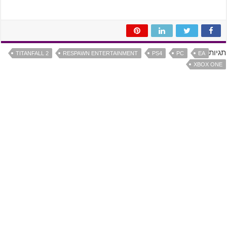
תגיות
TITANFALL 2
RESPAWN ENTERTAINMENT
PS4
PC
EA
XBOX ONE