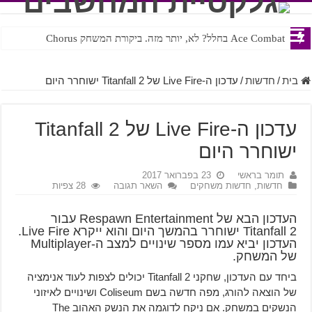
Ace Combat בחלל? לא, יותר מזה. ביקורת המשחק Chorus
Steven Universe והשירים שתורגמו בצורה נוראית לעברית
בית
/
חדשות
/
עדכון ה-Live Fire של Titanfall 2 ישוחרר היום
עדכון ה-Live Fire של Titanfall 2
ישוחרר היום
תומר בראשי
23 בפברואר 2017
חדשות
,
חדשות משחקים
השאר תגובה
28 צפיות
העדכון הבא של Respawn Entertainment עבור
Titanfall 2 ישוחרר בהמשך היום והוא ייקרא Live Fire.
העדכון יביא עמו מספר שינויים למצב ה-Multiplayer
של המשחק.
ביחד עם העדכון, שחקני Titanfall 2 יכולים לצפות לעוד אנימציה
של הוצאה להורג, מפה חדשה בשם Coliseum ושינויים לאיזוני
הנשקים במשחק. אם ניקח לדוגמה את הנשק האהוב The