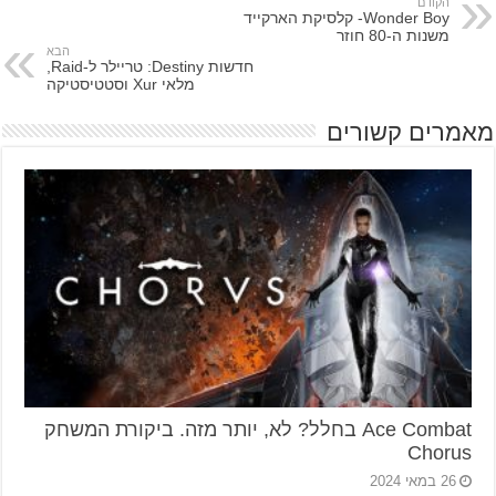
הקודם
Wonder Boy- קלסיקת הארקייד
משנות ה-80 חוזר
הבא
חדשות Destiny: טריילר ל-Raid,
מלאי Xur וסטטיסטיקה
מאמרים קשורים
Ace Combat בחלל? לא, יותר מזה. ביקורת המשחק
Chorus
26 במאי 2024