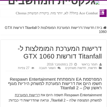
Ace Combat בחלל? לא, יותר מזה. ביקורת המשחק Chorus
Steven Universe והשירים שתורגמו בצורה נוראית לעברית
בית
/
חדשות
/
דרישות המערכת המומלצות ל-Titanfall דורשות GTX
1060
דרישות המערכת המומלצות ל-
Titanfall דורשות GTX 1060
תומר בראשי
23 בספטמבר 2016
חדשות
,
חדשות משחקים
השאר תגובה
27 צפיות
המפרסמת EA והמפתחת Respawn Entertainment
חשפו היום את דרישות המערכת למשחק היריות מגוף
ראשון שלן – Titanfall 2
Respawn Entertainment חשפה היום את
דרישות המערכת
למשחק המצופה שלה – Titanfall 2, ונראה שהדרישות די כבדות: