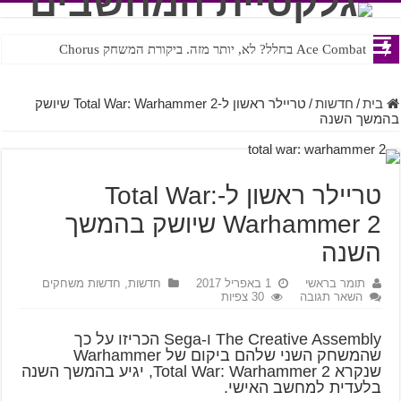
Ace Combat בחלל? לא, יותר מזה. ביקורת המשחק Chorus
Steven Universe והשירים שתורגמו בצורה נוראית לעברית
בית
/
חדשות
/
טריילר ראשון ל-Total War: Warhammer 2 שיושק
בהמשך השנה
טריילר ראשון ל-Total War:
Warhammer 2 שיושק בהמשך
השנה
תומר בראשי
1 באפריל 2017
חדשות
,
חדשות משחקים
השאר תגובה
30 צפיות
The Creative Assembly ו-Sega הכריזו על כך
שהמשחק השני שלהם ביקום של Warhammer
שנקרא Total War: Warhammer 2, יגיע בהמשך השנה
בלעדית למחשב האישי.