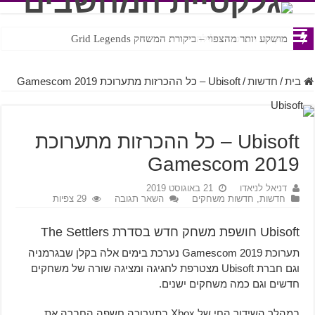
ביקורת הסרט ההילולה
מושקע יותר מהצפוי – ביקורת המשחק Grid Legends
בית
/
חדשות
/
Ubisoft – כל ההכרזות מתערוכת Gamescom 2019
Ubisoft – כל ההכרזות מתערוכת
Gamescom 2019
דניאל לניאדו
21 באוגוסט 2019
חדשות
,
חדשות משחקים
השאר תגובה
29 צפיות
Ubisoft חושפת משחק חדש בסדרת The Settlers
תערוכת Gamescom 2019 נערכת בימים אלה בקלן שבגרמניה
וגם חברת Ubisoft מצטרפת לחגיגה ומציגה שורה של משחקים
חדשים וגם כמה משחקים ישנים.
במהלך השידור החי של Xbox בתערוכה חשפה החברה את