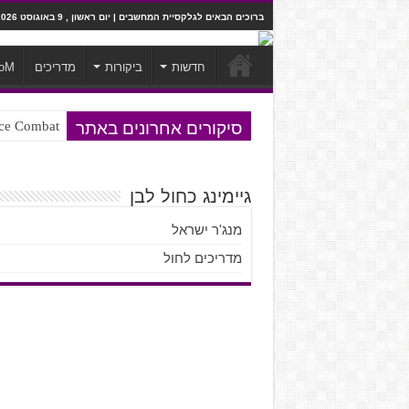
ברוכים הבאים לגלקסיית המחשבים | יום ראשון , 9 באוגוסט 2026
חדשות
ביקורות
מדריכים
oM
סיקורים אחרונים באתר
Ace Combat בחלל? לא, יותר מזה. ביקורת המשח
Steven Universe והשירים שתורגמו ב
גיימינג כחול לבן
מנג'ר ישראל
מדריכים לחול