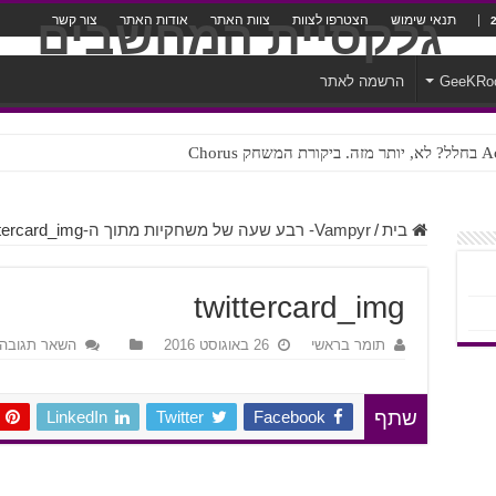
תנאי שימוש
הצטרפו לצוות
צוות האתר
אודות האתר
צור קשר
GeeKRo
הרשמה לאתר
ק Chorus
צורה נוראית לעברית
בית
/
Vampyr- רבע שעה של משחקיות מתוך ה-Pre-Alpha
ttercard_img
twittercard_img
תומר בראשי
26 באוגוסט 2016
השאר תגובה
LinkedIn
Twitter
Facebook
שתף