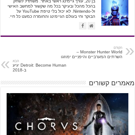
בן 20, עורך גיימינג ראשי באתר. משתדל לשחק
בהכל מהכל ובעיקר בכל מה שקשור למחשב האישי
ול-Nintendo. לא יכול בלי טיפת YouTube על
הבוקר וחי בעולם הגיימינג והחומרה כמעט כל חיי.
הקודם
Monster Hunter World –
השרתים המערביים והיפניים ימוזגו
הבא
Detroit: Become Human יגיע
ב-2018
מאמרים קשורים