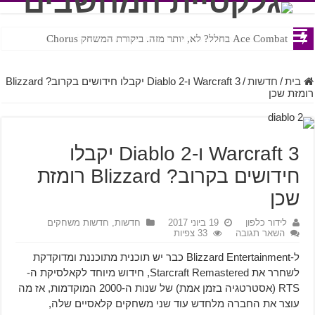
Ace Combat בחלל? לא, יותר מזה. ביקורת המשחק Chorus
Steven Universe והשירים שתורגמו בצורה נוראית לעברית
בית
/
חדשות
/
Warcraft 3 ו-Diablo 2 יקבלו חידושים בקרוב? Blizzard
רומזת שכן
Warcraft 3 ו-Diablo 2 יקבלו
חידושים בקרוב? Blizzard רומזת
שכן
לידור כלפון
19 ביוני 2017
חדשות
,
חדשות משחקים
השאר תגובה
33 צפיות
ל-Blizzard Entertainment כבר יש תוכנית מתוכננת ומדוקדקת
לשחרר את Starcraft Remastered, חידוש מיוחד לקאלסיקת ה-
RTS (אסטרטגיה בזמן אמת) של שנות ה-2000 המוקדמות, אז מה
עוצר את החברה מלחדש עוד שני משחקים קלאסיים שלה,