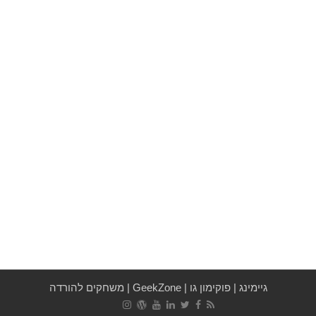
גיימינג
|
פוקימון גו
|
GeekZone
|
משחקים להורדה