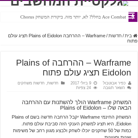
Ace Combat בחלל? לא, יותר מזה. ביקורת המשחק Chorus
Steven Universe והשירים שתורגמו בצורה נוראית לעברית
בית
/
חדשות
/
Warframe – ההרחבה Plains of Eidolon תציג עולם
פתוח
Warframe – ההרחבה Plains of
Eidolon תציג עולם פתוח
כפיר אבוטבול
9 ביולי 2017
חדשות
,
חדשות משחקים
השאר תגובה
24 צפיות
המשחק Warframe הולך להשתנות עם ההרחבה
הבאה שלו – Plains of Eidolon
המשחק החינמי Warframe יקבל הרחבה חדשה בשם Plains of
Eidolon, היא תציג למשחק הענקי הזה סביבת עולם פתוח.
כמות של 50 שחקנים יוכלו לשחק ולבצע מגוון רחב של משימות
שונות ומגוונות.