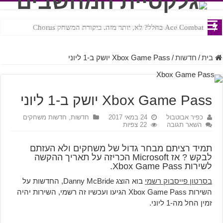
Ace Combat בחלל? לא, יותר מזה. ביקורת המשחק Chorus
Steven Universe והשירים שתורגמו בצורה נוראית לעברית
בית
/
חדשות
/
Xbox Game Pass יושק ב-1 ליוני
Xbox Game Pass יושק ב-1 ליוני
כפיר אבוטבול
24 במאי 2017
חדשות
,
חדשות משחקים
השאר תגובה
22 צפיות
תמיד רציתם מבחר גדול של משחקים ולא העזתם
לבקש ? אז Microsoft הכריזה על תאריך ההקשה
לשירות Xbox Game Pass.
בסרטון פייסבוק רשמי
בוא הוצג Danny McBride, החדשות על
השירות Xbox Game Pass הגיעו ועכשיו זה רשמי, השירות יהיה
זמין החל מה-1 ליוני.