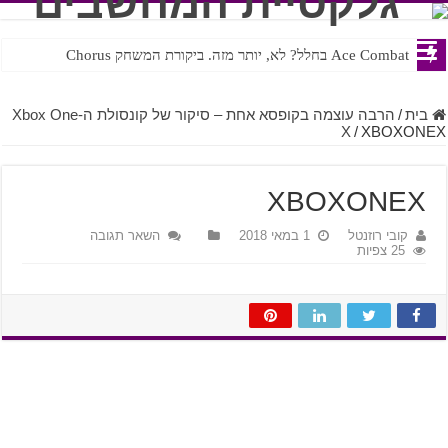
Ace Combat בחלל? לא, יותר מזה. ביקורת המשחק Chorus
Steven Universe והשירים שתורגמו בצורה נוראית לעברית
בית
/
הרבה עוצמה בקופסא אחת – סיקור של קונסולת ה-Xbox One
X
/
XBOXONEX
XBOXONEX
קובי רוזנטל
1 במאי 2018
השאר תגובה
25 צפיות