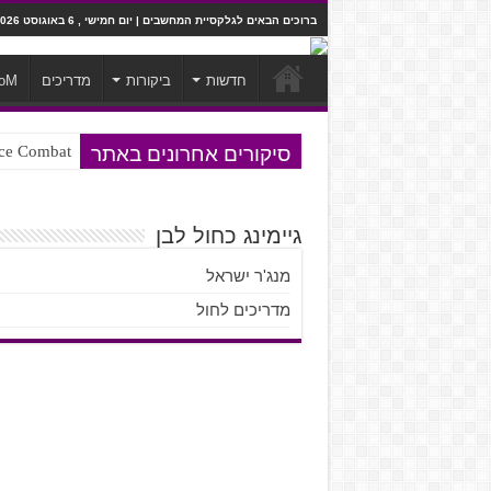
ברוכים הבאים לגלקסיית המחשבים | יום חמישי , 6 באוגוסט 2026
חדשות
ביקורות
מדריכים
oM
סיקורים אחרונים באתר
Ace Combat בחלל? לא, יותר מזה. ביקורת המשח
Steven Universe והשירים שתורגמו ב
גיימינג כחול לבן
מנג'ר ישראל
מדריכים לחול