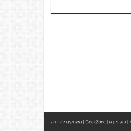
|
פוקימון גו
|
GeekZone
|
משחקים להורדה