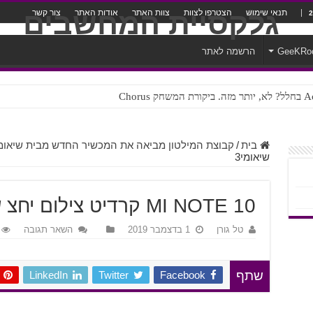
תנאי שימוש
הצטרפו לצוות
צוות האתר
אודות האתר
צור קשר
GeeKRo
הרשמה לאתר
ק Chorus
צורה נוראית לעברית
בית
/
קבוצת המילטון מביאה את המכשיר החדש מבית שיאומ
שיאומי3
MI NOTE 10 קרדיט צילום יחצ שיאומי3
טל גורן
1 בדצמבר 2019
השאר תגובה
LinkedIn
Twitter
Facebook
שתף