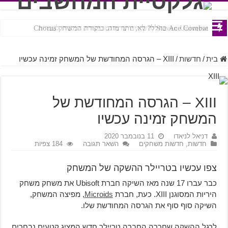
Ace Combat בחלל? לא, יותר מזה. ביקורת המשחק Chorus
Steven Universe והשירים שתורגמו בצורה נוראית לעברית
בית
/
חדשות
/
XIII – הגרסה המחודשת של המשחק זמינה עכשיו
XIII – הגרסה המחודשת של
המשחק זמינה עכשיו
דניאל לניאדו
11 בנובמבר 2020
חדשות
,
חדשות משחקים
השאר תגובה
184 צפיות
צפו עכשיו בטריילר ההשקה של המשחק
כבר עברו 17 שנה מאז השיקה חברת Ubisoft את משחק משחק
היריות המסוגנן XIII. כעת, חברת
Microids
, מפיצה המשחק,
השיקה סוף סוף את הגרסה המחודשת שלו.
לרגל ההשקה שחררה החברה טריילר חדש המציג קטעים נבחרים