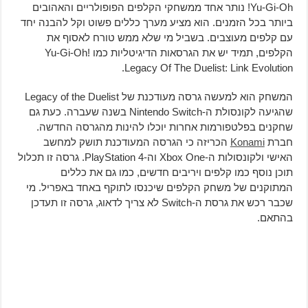
Yu-Gi-Oh! נותר אחד ממשחקי הקלפים הפופולריים והאהובים
ביותר בכל הזמנים. הוא מציע מערך כללים פשוט וקל להבנה יחד
עם קלפים מעוצבים. בשביל מי שלא ממש טורח לאסוף את
הקלפים, תמיד יש את הגרסאות הדיגיטליות כמו Yu-Gi-Oh!
Legacy Of The Duelist: Link Evolution.
המשחק הוא למעשה גרסה מעודכנת של Legacy of the Duelist
שהגיעה לקונסולת ה-Nintendo Switch בשנה שעברה. כעת גם
שחקנים בפלטפורמות אחרות יוכלו להינות מהגרסה החדשה.
חברת
Konami
הכריזה כי הגרסה המעודכנת תושק למחשב
האישי ולקונסולות ה-Xbox One וה-PlayStation 4. גרסה זו תכלול
תוכן נוסף כמו קלפים ויריבים חדשים, כמו גם את כללים
המתוקנים של משחק הקלפים שיכנסו לתוקף באחד באפריל. מי
שכבר רכש את גרסת ה-Switch לא צריך לדאוג, גרסה זו תעדכן
בהתאם.