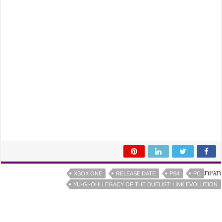
תגיות
XBOX ONE
RELEASE DATE
PS4
PC
YU-GI-OH! LEGACY OF THE DUELIST: LINK EVOLUTION