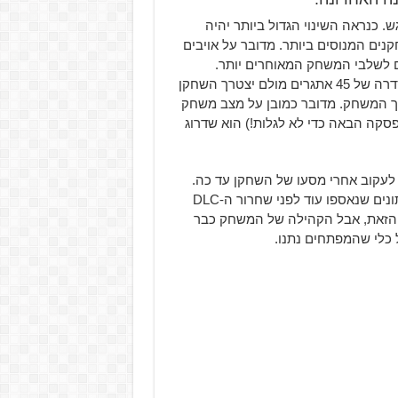
. כנראה השינוי הגדול ביותר יהיה
ם המנוסים ביותר. מדובר על אויבים
 לשלבי המשחק המאוחרים יותר.
תוסף משמעותי אחר הוא ה-Trial of the Sword. מדובר על סדרה של 45 אתגרים מולם יצטרך השחקן
ך המשחק. מדובר כמובן על מצב משחק
סקה הבאה כדי לא לגלות!) הוא שדרוג
לעקוב אחרי מסעו של השחקן עד כה.
המשחק ידע להשלים את המסע רטרואקטיבית, כך שגם הנתונים שנאספו עוד לפני שחרור ה-DLC
ות הזאת, אבל הקהילה של המשחק כבר
 כלי שהמפתחים נתנו.