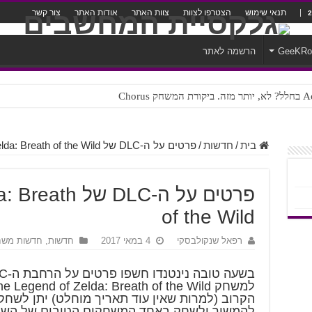
תנאי שימוש
הצטרפו לצוות
צוות האתר
אודות האתר
צור קשר
GeeKR
הרשמה לאתר
ק Chorus
צורה נוראית לעברית
בית
/
חדשות
/
פרטים על ה-DLC של The Legend of Zelda: Breath of the Wild
פרטים על ה-DLC
of the Wild
רפאל שנקולבסקי
4 במאי 2017
חדשות
,
חדשות משח
הקרוב (למרות שאין עוד תאריך מוחלט) יתן לשחק
להמשיך ולשחק באחד המשחקים הטובים של השנ