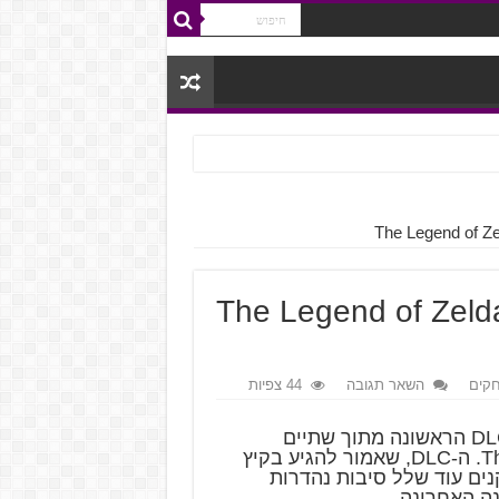
 של The Legend of Zelda: Breath
קים
השאר תגובה
44 צפיות
בשעה טובה נינטנדו חשפו פרטים על הרחבת ה-DLC הראשונה מתוך שתיים
למשחק The Legend of Zelda: Breath of the Wild. ה-DLC, שאמור להגיע בקיץ
נים עוד שלל סיבות נהדרות
ה האחרונה.