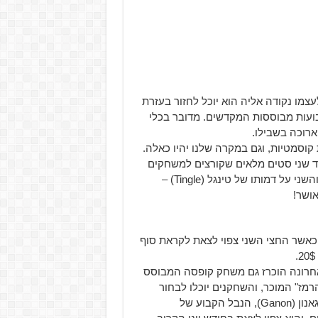
עצמו נקודה אליה הוא יוכל לחזור בעזרת
 בנקודות הקבועות מבוססות המקדשים. מדובר בכלי
ארוכה בשבילו.
בלי קישוטים ותוספות קוסמטיות, וגם במקרה שלנו יהיו כאלה.
ות ועוד שני סטים מלאים שקורצים למשחקים
ישנים בסדרת Zelda – האחד מבוסס על כותר Spirit Track, והשני על דמותו של טינגל (Tingle) –
ושר!
 שניים, כאשר החצי השני צפוי לצאת לקראת סוף
The Legend o בשבילכם, אז לאחרונה הוכרז גם משחק קופסה המבוסס
ז" המוכר, והשחקנים יוכלו לבחור
בכמה מהדמויות האייקוניות של הסדרה במטרה להביס את גאנון (Ganon), הנבל הקבוע של