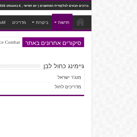
ברוכים הבאים לגלקסיית המחשבים | יום חמישי , 6 באוגוסט 2026
חדשות
ביקורות
מדריכים
ooM
סיקורים אחרונים באתר
Ace Combat בחלל? לא, יותר מזה. ביקורת המשח
Steven Universe והשירים שתורגמו ב
גיימינג כחול לבן
מנג'ר ישראל
מדריכים לחול