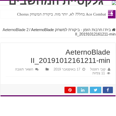
Ace Combat בחלל? לא, יותר מזה. ביקורת המשחק Chorus
Steven Universe והשירים שתורגמו בצורה נוראית לעברית
בית
/
חרבות הזמן - ביקורת למשחק AeternoBlade 2
AeternoBlade
/
II_20191012161211-min
AeternoBlade
II_20191012161211-min
קובי רוזנטל
17 באוקטובר 2019
השאר תגובה
11 צפיות