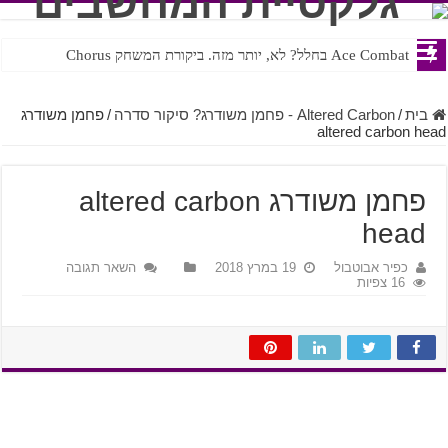
Ace Combat בחלל? לא, יותר מזה. ביקורת המשחק Chorus
Steven Universe והשירים שתורגמו בצורה נוראית לעברית
בית
/
Altered Carbon - פחמן משודרג? סיקור סדרה
/
פחמן משודרג
altered carbon head
פחמן משודרג altered carbon
head
כפיר אבוטבול
19 במרץ 2018
השאר תגובה
16 צפיות