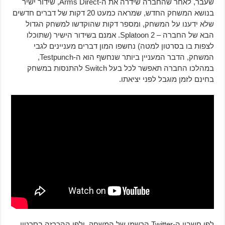
שעבר, לאחר שהחברה שידרה את ה-Arms Direct, שידור ישיר
בנושא המשחק החדש, שמראה כמעט 20 דקות של דברים חדשים
שלא ידענו על המשחק, ומספר דקות שהוקדשו למשחק הגדול
הבא של החברה – Splatoon 2. אמנם בשידור הישיר (שתוכלו
לצפות בו בסרטון למטה) נחשפו המון דברים מעניינים לגבי
המשחק, הדבר המעניין ביותר שנחשף הוא ה-Testpunch,
במהלכו החברה תאפשר לכל בעל Switch להתנסות במשחק
בחינם לזמן מוגבל לפני יציאתו.
לפי חשבון ה-Twitter הרשמי של המשחק, ולפי ההכרזה בסרטון,