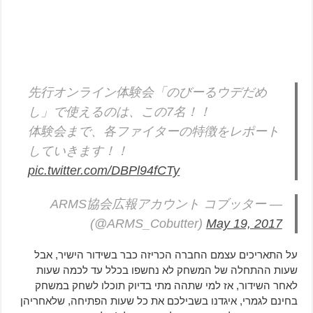
先行オンライン体験会「のびーるウデだめ
し」で使えるのは、この7名！！
体験会まで、各ファイターの特徴をレポート
していきます！！
pic.twitter.com/DBPl94fCTy
— ARMS協会広報アカウント コブッター
(@ARMS_Cobutter)
May 19, 2017
על התאריכים עצמם החברה הכריזה כבר בשידור הישיר, אבל
שעות ההתחלה של המשחק לא נחשפו בכלל עד לכמה שעות
לאחר השידור, אז למי שתהה מתי בדיוק תוכלו לשחק במשחק
בחינם לגמרי, איגדנו בשבילכם את כל שעות הפתיחה, שלאחריהן