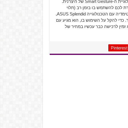
בחריץ הרחבה יחיד), אחסון בנפח של טרה בייט אחד, וטכנולוגיית ה-Smart Gesture של היצרנית.
ל ליתיום, שמאפשרת לכם להשתמש בו בזמן רב (תלוי
במאמץ שהלפטופ עושה). בנוסף לכך, הוא עוצב לחווית מולטימדיה עם הטכנולוגייה ASUS Splendid,
כדי להקל על השימוש בו, הוא מגיע עם
 זמין לרכישה כבר עכשיו במחיר של
Pinterest