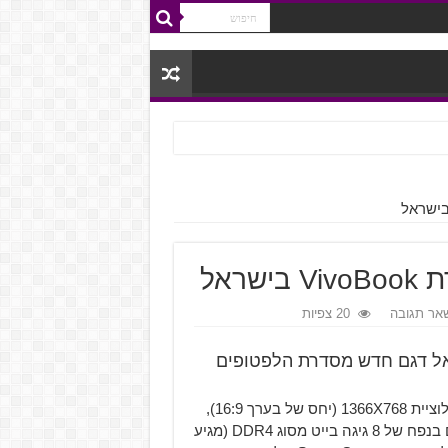
אר תגובה
20 צפיות
גיה ASUS השיקה בישראל דגם חדש מסדרת הלפטופים
הדגם החדש של ה-VivoBook מגיע עם מסך 15.6 אינץ' ברזולוציית 1366X768 (יחס של בערך 16:9),
מעבד הדור השישי של Intel, ה-Core i5 6200U, זכרונות ראם בנפח של 8 גיגה בייט מסוג DDR4 (מגיע