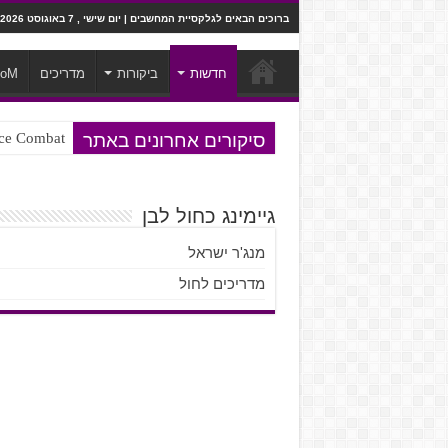
ברוכים הבאים לגלקסיית המחשבים | יום שישי , 7 באוגוסט 2026
חדשות
ביקורות
מדריכים
ooM
סיקורים אחרונים באתר
Ace Combat בחלל? לא, יותר מזה. ביקורת המשח
Steven Universe והשירים שתורגמו ב
גיימינג כחול לבן
מנג'ר ישראל
מדריכים לחול