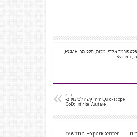
רפאל, בן 20 מחולון, משחק בעיקר במשחקי פלטפורמר אינדי ומכות, חלק מה-PCMR,
הבא
Quickscope יהיה קשה לביצוע ב-
CoD: Infinite Warfare
5 מוצרים
ExpertCenter החדשים