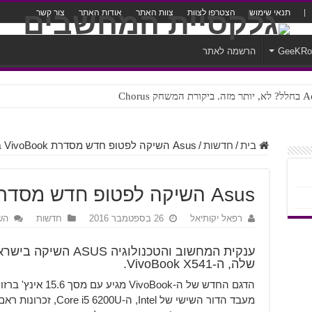
תנאי שימוש
הצטרפו לצוות
צוות האתר
אודות האתר
צור קשר
GeeKR
הרשמה לאתר
ק Chorus
צורה נוראית לעברית
בית
/
חדשות
/
Asus השיקה לפטופ חדש מסדרת VivoBook בישראל
Asus השיקה לפטופ חדש מסדרת VivoBook בישראל
רפאל יקותיאל
26 בספטמבר 2016
חדשות
הש
ענקית המחשוב והטכנולו
שלה, ה-VivoBook X541.