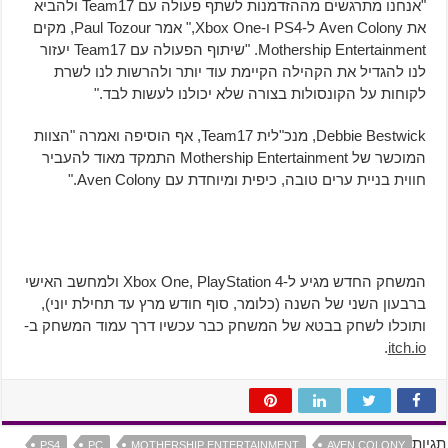
"אנחנו מתרגשים מההזדמנות לשתף פעולה עם Team17 ולהביא
את Aven Colony ל-PS4 ו-Xbox One," אמר Paul Tozour, מקים
Mothership Entertainment. "שיתוף הפעולה עם Team17 יעזור
לנו להגדיל את הקהילה הקיימת עוד יותר ולהרשות לנו לשרת
לקוחות על הקונסולות בצורה שלא יכולנו לעשות לבד."
Debbie Bestwick, מנכ"לית Team17, אף הוסיפה ואמרה "הצוות
המוכשר של Mothership Entertainment התמקד מאוד להעביר
חווית בניית ערים טובה, כיפית ומיוחדת עם Aven Colony."
המשחק החדש מגיע ל-Xbox One, PlayStation 4 ולמחשב האישי
ברבעון השני של השנה (כלומר, סוף חודש מרץ עד תחילת יוני),
ותוכלו לשחק בבטא של המשחק כבר עכשיו דרך עמוד המשחק ב-
.
itch.io
תגיות
PS4
PC
MOTHERSHIP ENTERTAINMENT
AVEN COLONY