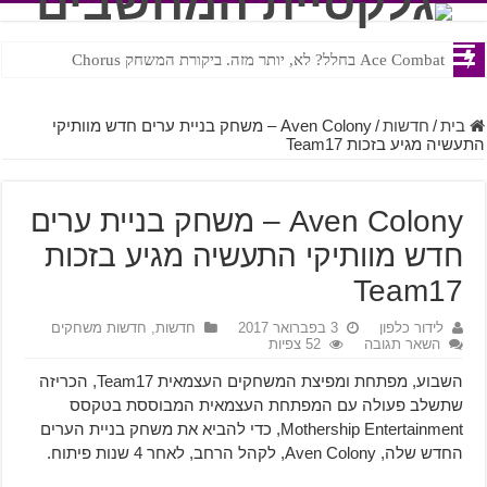
Ace Combat בחלל? לא, יותר מזה. ביקורת המשחק Chorus
Steven Universe והשירים שתורגמו בצורה נוראית לעברית
בית
/
חדשות
/
Aven Colony – משחק בניית ערים חדש מוותיקי
התעשיה מגיע בזכות Team17
Aven Colony – משחק בניית ערים
חדש מוותיקי התעשיה מגיע בזכות
Team17
לידור כלפון
3 בפברואר 2017
חדשות
,
חדשות משחקים
השאר תגובה
52 צפיות
השבוע, מפתחת ומפיצת המשחקים העצמאית Team17, הכריזה
שתשלב פעולה עם המפתחת העצמאית המבוססת בטקסס
Mothership Entertainment, כדי להביא את משחק בניית הערים
החדש שלה, Aven Colony, לקהל הרחב, לאחר 4 שנות פיתוח.