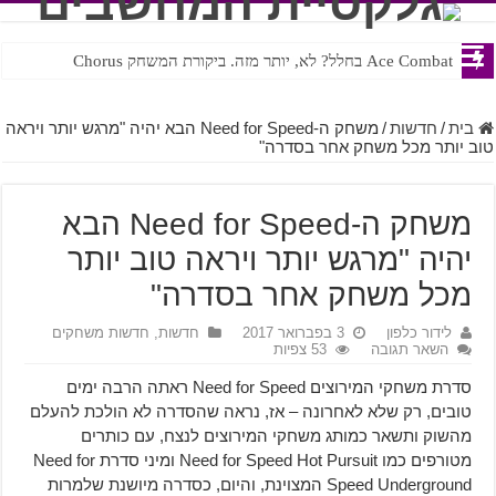
Ace Combat בחלל? לא, יותר מזה. ביקורת המשחק Chorus
Steven Universe והשירים שתורגמו בצורה נוראית לעברית
בית
/
חדשות
/
משחק ה-Need for Speed הבא יהיה "מרגש יותר ויראה
טוב יותר מכל משחק אחר בסדרה"
משחק ה-Need for Speed הבא
יהיה "מרגש יותר ויראה טוב יותר
מכל משחק אחר בסדרה"
לידור כלפון
3 בפברואר 2017
חדשות
,
חדשות משחקים
השאר תגובה
53 צפיות
סדרת משחקי המירוצים Need for Speed ראתה הרבה ימים
טובים, רק שלא לאחרונה – אז, נראה שהסדרה לא הולכת להעלם
מהשוק ותשאר כמותג משחקי המירוצים לנצח, עם כותרים
מטורפים כמו Need for Speed Hot Pursuit ומיני סדרת Need for
Speed Underground המצוינת, והיום, כסדרה מיושנת שלמרות