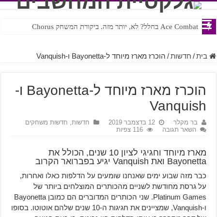
Ace Combat בחלל? לא, יותר מזה. ביקורת המשחק Chorus
Steven Universe והשירים שתורגמו בצורה נוראית לעברית
בית
/
חדשות
/
הוכרז מארז מיוחד ל-Bayonetta ו-Vanquish
הוכרז מארז מיוחד ל-Bayonetta ו-
Vanquish
בר מקלר
12 בדצמבר 2019
חדשות
,
חדשות משחקים
השאר תגובה
116 צפיות
מארז מיוחד וחגיגי לציון 10 שנים, הכולל את
Bayonetta ואת Vanquish יגיע בפברואר הקרוב
כבר מזה שבוע ימים שאנחנו שומעים על הדלפות כאלו ואחרות,
על גרסת מחודשת לשניים מהכותרים המוצלחים ביותר של
Platinum Games. שני הכותרים המדוברים הם כמובן Bayonetta
ו-Vanquish, שמציינים את חגיגות ה-10 שנים שלהם אוטוטו. בסופו