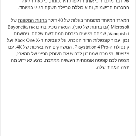
של דבר מתברר כי אותן הדלפות היו נכונות, כי כעת הגיעה
ההכרזה הרישמית, והיא כוללת טריילר השקה חגיגי במיוחד.
המארז המיוחד מתומחר בעלות של 40 דולר
בחנות המקוונת
של
Microsoft (גם בחנות של סוני). המארז מכיל בתוכו את Bayonetta
ו-Vanquish, שניהם מגיעים בגרסה המחודשת שלהם. ניחשתם
נכון, עבור קונסולות הדור הנוכחי. על קונסולת ה-Xbox One X ועל
קונסולת ה-Playstation 4 Pro, המשחקים יהיו באיכות של 4K, עם
60FPS. מי מכם שמתכנן לרכוש את העותק הפיזי של המארז,
מצפה לכם קופסה אומנותית העשויה ממתכת. כרגע לא ידוע מה
יהיה המחיר שלה.