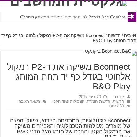
Ace Combat בחלל? לא, יותר מזה. ביקורת המשחק Chorus
Steven Universe והשירים שתורגמו בצורה נוראית לעברית
בית
/
חדשות
/
Bconnect משיקה את ה-P2 רמקול אלחוטי בגודל כף יד
תחת המותג B&O Play
Bconnect משיקה את ה-P2 רמקול
אלחוטי בגודל כף יד תחת המותג
B&O Play
אור כהן
20 ביוני 2017
חדשות
,
חדשות חומרה, קונסולות וציוד הקפי
השאר תגובה
39 צפיות
Bconnect טכנולוגיות, המתמחה בייבוא, שיווק והפצה
של מוצרים מעולמות הטכנולוגיה והאביזרים משיקה
את הרמקול הקטן והחכם של מותג העל הדני B&O