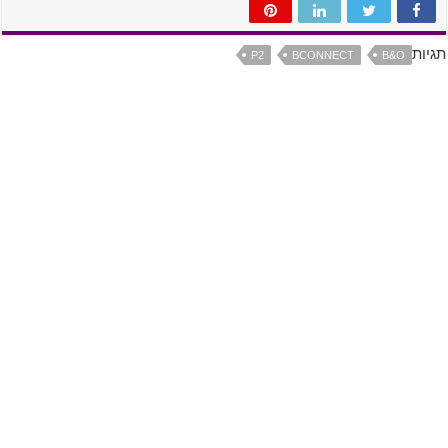
תגיות
P2
BCONNECT
B&O