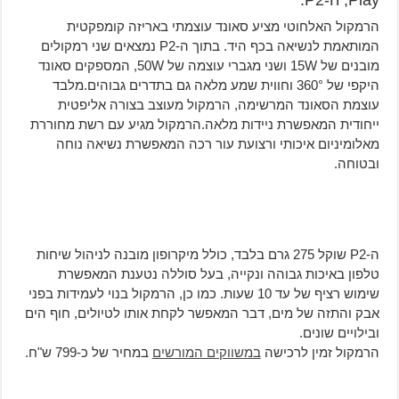
Play, ה-P2.
הרמקול האלחוטי מציע סאונד עוצמתי באריזה קומפקטית
המותאמת לנשיאה בכף היד. בתוך ה-P2 נמצאים שני רמקולים
מובנים של 15W ושני מגברי עוצמה של 50W, המספקים סאונד
היקפי של 360° וחווית שמע מלאה גם בתדרים גבוהים.מלבד
עוצמת הסאונד המרשימה, הרמקול מעוצב בצורה אליפטית
ייחודית המאפשרת ניידות מלאה.הרמקול מגיע עם רשת מחוררת
מאלומיניום איכותי ורצועת עור רכה המאפשרת נשיאה נוחה
ובטוחה.
ה-P2 שוקל 275 גרם בלבד, כולל מיקרופון מובנה לניהול שיחות
טלפון באיכות גבוהה ונקייה, בעל סוללה נטענת המאפשרת
שימוש רציף של עד 10 שעות. כמו כן, הרמקול בנוי לעמידות בפני
אבק והתזה של מים, דבר המאפשר לקחת אותו לטיולים, חוף הים
ובילויים שונים.
הרמקול זמין לרכישה
במשווקים המורשים
במחיר של כ-799 ש"ח.