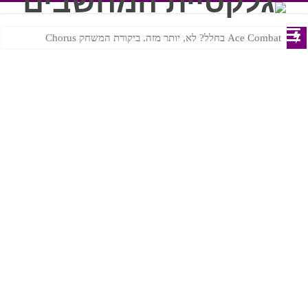
Ace Combat בחלל? לא, יותר מזה. ביקורת המשחק Chorus
Steven Universe והשירים שתורגמו בצורה נוראית לעברית