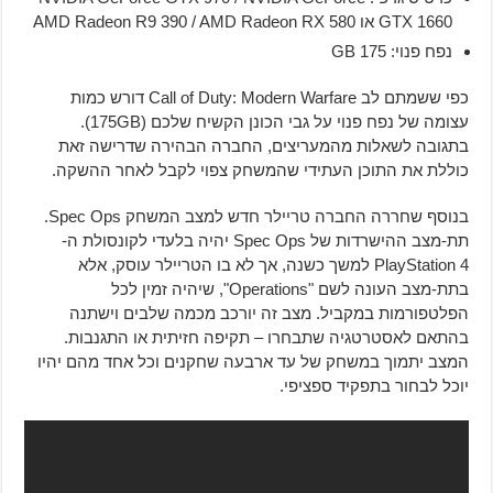
GTX 1660 או AMD Radeon R9 390 / AMD Radeon RX 580
נפח פנוי: 175 GB
כפי ששמתם לב Call of Duty: Modern Warfare דורש כמות
עצומה של נפח פנוי על גבי הכונן הקשיח שלכם (175GB).
בתגובה לשאלות מהמעריצים, החברה הבהירה שדרישה זאת
כוללת את התוכן העתידי שהמשחק צפוי לקבל לאחר ההשקה.
בנוסף שחררה החברה טריילר חדש למצב המשחק Spec Ops.
תת-מצב ההישרדות של Spec Ops יהיה בלעדי לקונסולת ה-
PlayStation 4 למשך כשנה, אך לא בו הטריילר עוסק, אלא
בתת-מצב העונה לשם "Operations", שיהיה זמין לכל
הפלטפורמות במקביל. מצב זה יורכב מכמה שלבים וישתנה
בהתאם לאסטרטגיה שתבחרו – תקיפה חזיתית או התגנבות.
המצב יתמוך במשחק של עד ארבעה שחקנים וכל אחד מהם יהיו
יוכל לבחור בתפקיד ספציפי.