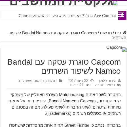
Ace Combat בחלל? לא, יותר מזה. ביקורת המשחק Chorus
Steven Universe והשירים שתורגמו בצורה נוראית לעברית
בית
/
חדשות
/
Capcom סוגרת עסקה עם Bandai Namco לשיפור
השרתים
Capcom סוגרת עסקה עם Bandai
Namco לשיפור השרתים
לידור כלפון
22 ביוני 2017
חדשות
,
חדשות משחקים
השאר תגובה
21 צפיות
במטרה לשפר את ה-Matchmaking בשרתי האונליין של משחקי
שתי החברות, Capcom ו-Bandai Namco, הכריזו היום על עסקה
מיוחדת שתגרום לשתי החברות לשתף פעולה, אם זה בפטנטים
רשומים או בסמלים רשומים (Trademarks).
בהכרזה
, נכתב כי Street Fighter תהיה אחת מהסדרות שישתפרו