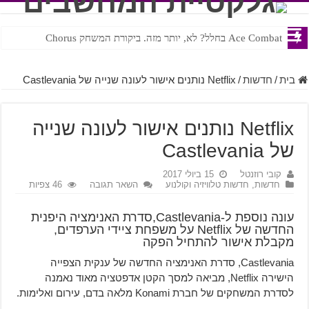
Ace Combat בחלל? לא, יותר מזה. ביקורת המשחק Chorus
Steven Universe והשירים שתורגמו בצורה נוראית לעברית
בית
/
חדשות
/
Netflix נותנים אישור לעונה שנייה של Castlevania
Netflix נותנים אישור לעונה שנייה
של Castlevania
קובי רוזנטל
15 ביולי 2017
חדשות
,
חדשות טלוויזיה וקולנוע
השאר תגובה
46 צפיות
עונה נוספת ל-Castlevania,סדרת האנימציה היפנית
החדשה של Netflix על משפחת ציידי הערפדים,
מקבלת אישור להתחיל הפקה
Castlevania, סדרת האנימציה החדשה של ענקית הצפייה
הישירה Netflix, מביאה למסך הקטן אדפטציה מאוד נאמנה
לסדרת המשחקים של חברת Konami מלאה בדם, עירום ואלימות.