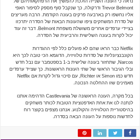
נראה כי העונה השנייה הולכת להמשיך את הרפתקאותיהם של
Trevor Belmont ודרקולה, כך שנקבל סוף מספק לסיפור האפי
אליו נחשפו רק בארבעה פרקים בעונה הקודמת. הרבה מעריצים
של סדרת המשחקים ציפו שהעונות הבאות של הסדרה יתרכזו
בציידי ערפדים אחרים משושלת משפחת Belmont. דבר זה עוד
יכול לקרות בעונה השלישית והרביעית של הסדרה.
Netflix כבר הראו שהם לא פועלים כלל לפי ההגדרות
הקונבנציונליות של סדרות טלוויזיה, הדוגמא הכי טובה לכך היא
Narcos, שתחזור בעונה שלישית ב-1 בספטמבר עם נבל חדש
ובלי הגיבור הראשי של שתי העונות הראשונות. כך שצייד ערפדים
חדש כמו Simon או Richter, עם סיכוי גדול לקרות אם Netflix
מאמינים שזו ההחלטה הנכונה.
בכל מקרה, העונה הראשונה של Castlevania הדהימה אותנו
לנתנה לנו את אחת האדפטציות הטובות לכותר משחקים
בהיסטוריית הטלוויזיה והקולנוע. אנחנו מצפים בקוצר רוח
לחדשות נוספות על העונה הבאה בסדרה.