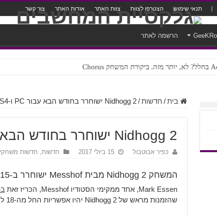
תנאי שימוש
הצטרפו לצוות
צוות האתר
אודות האתר
צור קשר
GeeKR
הרשמה לאתר
ק Chorus
צורה נוראית לעברית
בית
/
חדשות
/
Nidhogg 2 ישוחרר בחודש הבא עבור PC ו-PS4
Nidhogg 2 ישוחרר בחודש הבא עבור PC ו-PS4
כפיר אבוטבול
15 ביולי 2017
חדשות
,
חדשות משחקי
המשחק Nidhogg 2 מבית Messhof ישוחרר ב-15 לאוגוסט עבור PC ו-PS4
Mark Essen, אחד ממקימי הסטודיו Messhof, הכריז זאת
בפוס
שהזמנות מראש של Nidhogg 2 יהיו אפשריות החל מה-18 ליולי.