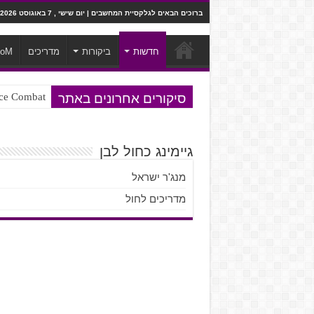
ברוכים הבאים לגלקסיית המחשבים | יום שישי , 7 באוגוסט 2026
חדשות
ביקורות
מדריכים
ooM
סיקורים אחרונים באתר
Ace Combat בחלל? לא, יותר מזה. ביקורת המשח
Steven Universe והשירים שתורגמו ב
גיימינג כחול לבן
מנג'ר ישראל
מדריכים לחול