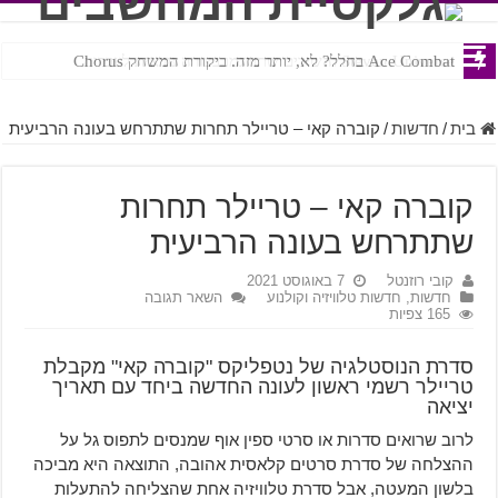
Ace Combat בחלל? לא, יותר מזה. ביקורת המשחק Chorus
Steven Universe והשירים שתורגמו בצורה נוראית לעברית
בית
/
חדשות
/
קוברה קאי – טריילר תחרות שתתרחש בעונה הרביעית
קוברה קאי – טריילר תחרות
שתתרחש בעונה הרביעית
קובי רוזנטל
7 באוגוסט 2021
חדשות
,
חדשות טלוויזיה וקולנוע
השאר תגובה
165 צפיות
סדרת הנוסטלגיה של נטפליקס "קוברה קאי" מקבלת
טריילר רשמי ראשון לעונה החדשה ביחד עם תאריך
יציאה
לרוב שרואים סדרות או סרטי ספין אוף שמנסים לתפוס גל על
ההצלחה של סדרת סרטים קלאסית אהובה, התוצאה היא מביכה
בלשון המעטה, אבל סדרת טלוויזיה אחת שהצליחה להתעלות