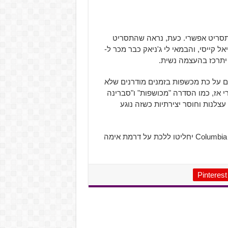
לתסריט אפשרי. כעת, נראה שהתסריט
ר שכתוב בידי הכותב של "דרך קולברפילד 10", דניאל קייסי, והבמאי לי ג'ניאק כבר מכר ל-
ם על כת מכשפות בזמנים מודרנים שלא
וד פופולרי אז, כמו הסדרה "מכושפות" ו"סברינה
צלנות וחוסר יצירתיות כשזה נוגע
ננסה להשאר חיוביים, אבל זה לא יהיה מפתיע אם Columbia Pictures יחליטו ללכת על דרמת אימה
Pinterest