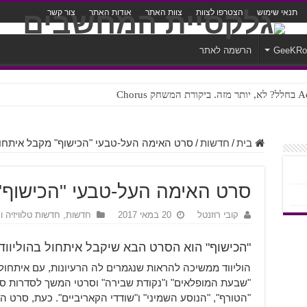
תנאי שימוש
הצטרפו לצוות
צוות האתר
אודות האתר
צור קשר
GeeKR
הרשמה לאתר
ק Chorus
בית
/
חדשות
/
סרט האימה העל-טבעי "הכישוף" מקבל איתחו
סרט האימה העל-טבעי "הכישוף"
קובי רוזנטל
20 במאי 2017
חדשות
,
חדשות טלוויזיה ו
"הכישוף" הוא הסרט הבא שיקבל איתחול בהוליווד
הוליווד ממשיכה להראות שנגמרים לה הרעיונות, עם איתחול
"שבעת המופלאים" ו"נקודת שבירה" וסרטי המשך לסדרות סר