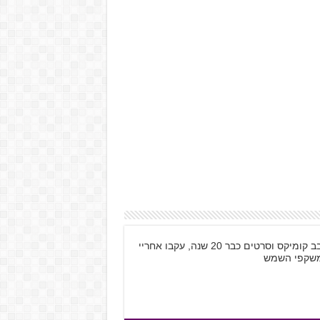
שמי קובי רוזנטל, בן 28 מתל אביב, גיימר חובב קומיקס וסרטים כבר 20 שנה, עקבו אחריי