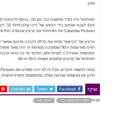
אותן.
האיתחול היה בגדר מחשבה כבר זמן מה, בנוסף לרעיונות 
הולך לעבו
Columbia Pictures את האיתחול עם הרעיון שהסרט החדש יתרכז בהעצמה נשית.
הרעיון של "הכישוף" פותח את הדלת להרבה סרטים אפשריי
ראינו מאז שנות ה-90 (שמסיבה מסוימת זה היה מא
המכשפה הצעירה"). למרות זתא, הוליווד עד כה הראו הרבה ע
לאיתחול של סרטים קלאסים משנות ה-90 וה-80.
תיכון עם מכשפות שנראת אפלה ומחוספסת וחסרת אישיות.
LinkedIn
Twitter
Facebook
שתף
תגיות
THE CRAFT
COLUMBIA PICTURES