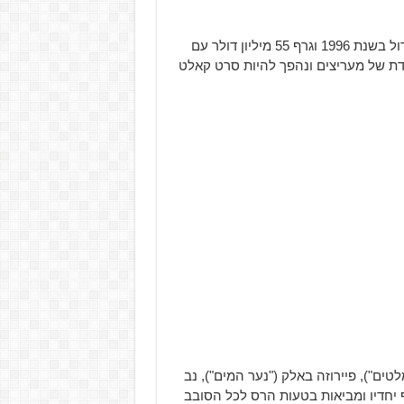
סרט הקאלט מבית Columbia Pictures הופיע על המסך הגדול בשנת 1996 וגרף 55 מיליון דולר עם
ת מכובדת של מעריצים ונהפך להיות סרט קאלט
טים"), פיירוזה באלק ("נער המים"), נב
וף יחדיו ומביאות בטעות הרס לכל הסובב