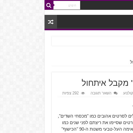
ל
 מקבל איתחול
קולנוע
השאר תגובה
292 צפיות
ים לסרטים אהובים כמו "מכסחי השדים",
טים שסיימו את ריצתם לפני שנים כמו
"הטורף", "הנוסע השמיני" ו"שודדי הקאריביים". כעת, סרט האימה העל-טבעי משנות ה-90 "הכישוף"