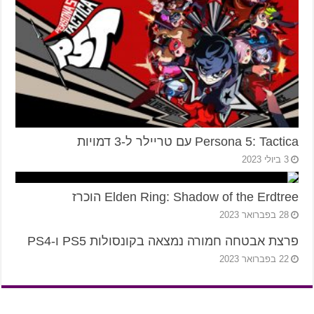
Persona 5: Tactica עם טריילר ל-3 דמויות
3 ביולי 2023
Elden Ring: Shadow of the Erdtree הוכרז
28 בפברואר 2023
פרצת אבטחה חמורה נמצאה בקונסולות PS5 ו-PS4
22 בפברואר 2023