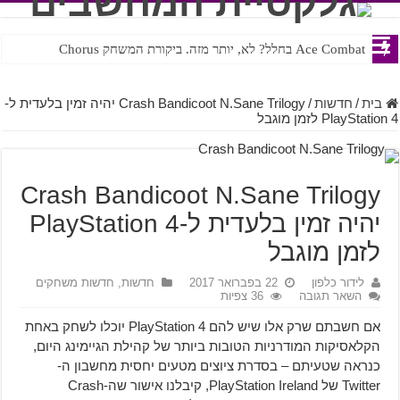
Ace Combat בחלל? לא, יותר מזה. ביקורת המשחק Chorus
Steven Universe והשירים שתורגמו בצורה נוראית לעברית
בית
/
חדשות
/
Crash Bandicoot N.Sane Trilogy יהיה זמין בלעדית ל-
PlayStation 4 לזמן מוגבל
Crash Bandicoot N.Sane Trilogy
יהיה זמין בלעדית ל-PlayStation 4
לזמן מוגבל
לידור כלפון
22 בפברואר 2017
חדשות
,
חדשות משחקים
השאר תגובה
36 צפיות
אם חשבתם שרק אלו שיש להם PlayStation 4 יוכלו לשחק באחת
הקלאסיקות המודרניות הטובות ביותר של קהילת הגיימינג היום,
כנראה שטעיתם – בסדרת ציוצים מטעים יחסית מחשבון ה-
Twitter של PlayStation Ireland, קיבלנו אישור שה-Crash