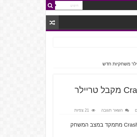
Crash Team Racing Nitro-Fueled מקבל טריילר
ם
השאר תגובה
21 צפיות
הטריילר החדש של Crash Team Racing Nitro-Fueled מתמקד במצב המשחק