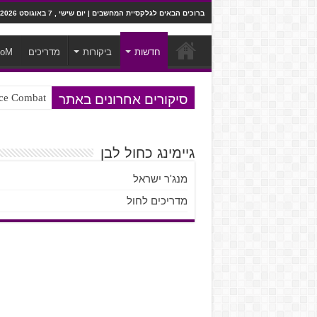
ברוכים הבאים לגלקסיית המחשבים | יום שישי , 7 באוגוסט 2026
חדשות
ביקורות
מדריכים
ooM
סיקורים אחרונים באתר
Ace Combat בחלל? לא, יותר מזה. ביקורת המשח
Steven Universe והשירים שתורגמו ב
גיימינג כחול לבן
מנג'ר ישראל
מדריכים לחול