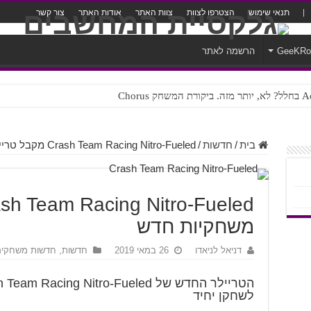
תנאי שימוש
הצטרפו לצוות
צוות האתר
אודות האתר
צור קשר
GeeKR
הרשמה לאתר
ק Chorus
צורה נוראית לעברית
בית
/
חדשות
/
Crash Team Racing Nitro-Fueled מקבל טריילר משחקיות חדש
משחקיות חדש
דניאל לניאדו
26 במאי 2019
חדשות
,
חדשות משחקי
לשחקן יחיד