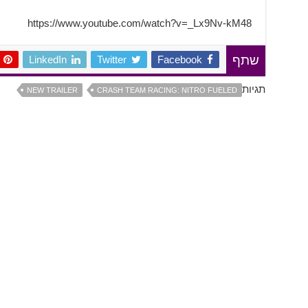
https://www.youtube.com/watch?v=_Lx9Nv-kM48
LinkedIn
Twitter
Facebook
שתף
תגיות
NEW TRAILER
CRASH TEAM RACING: NITRO FUELED