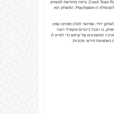
חברת Activision שחררה טריילר חדש ל-Crash Team Racing Nitro-Fueled, גרסה מחודשת למשחק
המירוצים Crash Team Racing שהושק במקור בשנת 1999 לקונסולת ה-PlayStation. המשחק הוא
קן יחיד, שמיועד לאלה מאיתנו שאין
חק, בו הנבל נייטרוס אוקסייד רוצה
ויביו המושבעים של קראש כדי לסייע לו
 באמצעות מירוצי מכוניות.