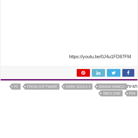
https://youtu.be/0J4u1FD87FM
תגיות
PC
FROM SOFTWARE
DARK SOULS 3
BANDAI NAMCO
XBOX ONE
PS4