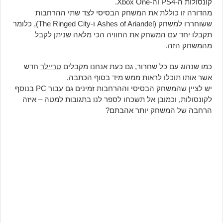
קונסולות ה-PS4 וה-Xbox One.
מהדורה זו כוללת את המשחק הבסיסי לצד שתי ההרחבות
ששוחררו למשחק (Ashes of Ariandel ו-The Ringed City), כלומר
תקבלו יחד עם המשחק את החוויה הכי מלאה שניתן לקבל
מהמשחק הזה.
כמו שנהוג עם כל שחרור, גם כעת אנחנו מקבלים
טריילר
חדש
אשר אותו תוכלו לראות ממש מיד בסוף הכתבה.
יש לציין שהמשחק הבסיסי וההרחבות זמינים גם עבור PC בנוסף
לקונסולות, וכמובן אל תשכחו לספר לנו בתגובות למטה – איזה
הרחבה של המשחק יותר אהבתם?