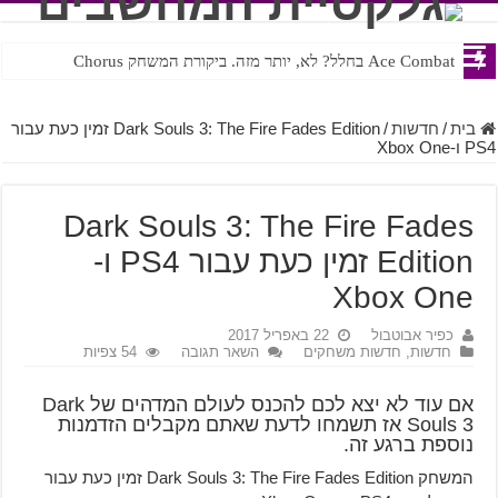
Ace Combat בחלל? לא, יותר מזה. ביקורת המשחק Chorus
Steven Universe והשירים שתורגמו בצורה נוראית לעברית
בית
/
חדשות
/
Dark Souls 3: The Fire Fades Edition זמין כעת עבור
PS4 ו-Xbox One
Dark Souls 3: The Fire Fades
Edition זמין כעת עבור PS4 ו-
Xbox One
כפיר אבוטבול
22 באפריל 2017
חדשות
,
חדשות משחקים
השאר תגובה
54 צפיות
אם עוד לא יצא לכם להכנס לעולם המדהים של Dark
Souls 3 אז תשמחו לדעת שאתם מקבלים הזדמנות
נוספת ברגע זה.
המשחק Dark Souls 3: The Fire Fades Edition זמין כעת עבור