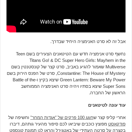
אבל זה לא סרט האנימציה היחיד שבדרך.
נחשף סרט אנימציה חדש עם הטיטאנים הצעירים בשם Teen
Titans Go! & DC Super Hero Girls: Mayhem in the
Multiverse שאמור להגיע באביב, סרט קצר של קונסטנטין בשם
Constantine: The House of Mystery, סרט של הפנס הירוק בשם
Green Lantern: Beware My Power שיצא בקיץ ו-Battle of the
Super Sons שיצא בסתיו ויהיה סרט האנימציה הממוחשב
הראשון של החברה.
עוד עונה לטיטאנים
אחרי קליפ קצר ש
חוגג 100 פרקים של "אגדות המחר"
וחשיפה של
פודקאסט
מפוצץ כוכבים שיביאו לכם סיפור מהעיר גותהם, דיברו
בקצרה על סרטה העתידי של באטגירל והראו לנו תמונת קונספט