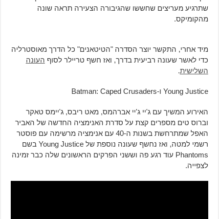
שתרגיע מעריצים שחששו שהגיבורה הצעירה תראה שונה
מהקומיקס.
מיד אחרי, התקשר יוצר הסדרה "הטיטאנים" כל הדרך מאוסטרליה
כדי לאשר שעונה רביעית בדרך, ואז חשף טריילר לסוף
העונה
השלישית
.
Young Justice ו-Batman: Caped Crusaders
האירוע המשיך עם ג'יי ג'יי אברהמס, מאט ריבס, ג'יימס טאקר
וברוס טים מספרים קצת על סדרת האנימציה החדשה של האביר
האפל שמתרחשת בשנות ה-40 עם אנימציה מרשימה עם פוסטר
רשמי למטה, ואז נחשף שעונה נוספת של Young Justice בשם
Phantoms עוד רגע פה וששני הפרקים הראשונים שלה כבר זמינה
לצפייה.