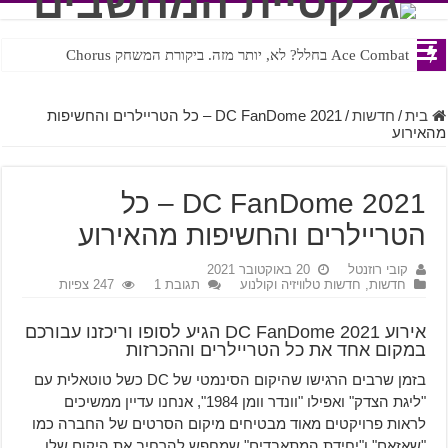
Ace Combat בחלל? לא, יותר מזה. ביקורת המשחק Chorus
Steven Universe והשירים שתורגמו בצורה נוראית לעברית
בית
/
חדשות
/
DC FanDome 2021 – כל הטריילרים והחשיפות
מהאירוע
DC FanDome 2021 – כל
הטריילרים והחשיפות מהאירוע
קובי רוזנטל
20 באוקטובר 2021
חדשות
,
חדשות טלוויזיה וקולנוע
תגובת 1
247 צפיות
אירוע DC FanDome 2021 הגיע לסופו וריכזנו עבורכם
במקום אחד את כל הטריילרים וההכרזות
בזמן שרבים הרגישו שהיקום הסינמטי של DC כשל טוטאלית עם
"ליגת הצדק" ואפילו "וונדר וומן 1984", אנחנו עדיין ממשיכים
לראות פרויקטים מאוד מבטיחים מיקום הסרטים של החברה כמו
"שאזאם" ו"יחידת המתאבדים" שמחפש להרחיב את היקום שלו