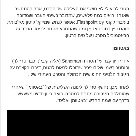
הטריילר אולי לא חושף את העלילה של הסרט, אבל בהתחשב
שאנחנו רואים כמה פלאשים, שמדובר בשינוי העבר ושמדובר
בעיבוד לקומיקס Flashpoint, אפשר לנחש שמייקל קיטון מגלם את
תומס וויין בתור באטמן ומה שמתחבא מתחת לכיסוי הרכב זה
הבאטמוביל מסרטו של טים ברטון.
באטוומן
אחרי דיון קצר על הסדרה Sandman (אליה קיבלנו כבר טריילר)
ופוסטר רשמי של לוציפר שתוכלו לראות למטה, דיברו בקצרה על
הגיבור הלטיני החיפושית הכחולה והסרט העתידי שלו.
לאחר מכן, נחשף טריילר לעונה השלישית של "באטוומן" שאחרי
שהוחלפה הגיבורה מתחת למסכה, רואה כיוון חדש ומשעשע
בדרך עם שמה החדש "באטוומן ואליס".