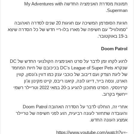
תמונות מסדרת האנימציה החדשה My Adventures with
Superman.
חגיגת הסופרמן המשיכה עם חגיגות 20 שנים לסדרה האהובה
"סמולוויל" עם חשיפה של מארז בלו-ריי חדש של כל הסדרה שיצא
ב-19 באוקטובר.
Doom Patrol
לרגע לקחו זמן לדבר על סרט האנימציה הקולנועי החדש של DC
שנקרא DC's League of Super Pets בכיכובם של חיות המחמד
של ליגת הצדק ועם דיבוב של כוכבי ענק כמו דווין ג'ונסון, קווין
הארט, ונסה בייר, דייגו לונה, קיאנו ריבס, קייט מקינון וג'ון
קרזינסקי. הסרט מתוכנן להגיע ב-20 במאי 2022 וטריילר רשמי
ייחשף בקרוב.
אחרי זה, הוחלט לדבר על הסדרה האהובה Doom Patrol
והעובדה שתחזור לעונה רביעית, רגע לפני חשיפה של טריילר
אמצע העונה החדש.
https://www.youtube.com/watch?v=-