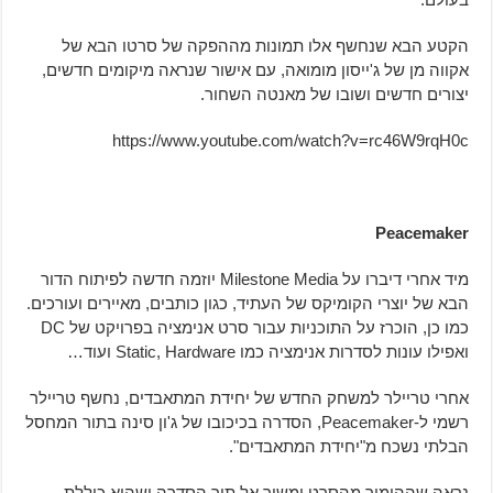
הקטע הבא שנחשף אלו תמונות מההפקה של סרטו הבא של
אקווה מן של ג'ייסון מומואה, עם אישור שנראה מיקומים חדשים,
יצורים חדשים ושובו של מאנטה השחור.
https://www.youtube.com/watch?v=rc46W9rqH0c
Peacemaker
מיד אחרי דיברו על Milestone Media יוזמה חדשה לפיתוח הדור
הבא של יוצרי הקומיקס של העתיד, כגון כותבים, מאיירים ועורכים.
כמו כן, הוכרז על התוכניות עבור סרט אנימציה בפרויקט של DC
ואפילו עונות לסדרות אנימציה כמו Static, Hardware ועוד…
אחרי טריילר למשחק החדש של יחידת המתאבדים, נחשף טריילר
רשמי ל-Peacemaker, הסדרה בכיכובו של ג'ון סינה בתור המחסל
הבלתי נשכח מ"יחידת המתאבדים".
נראה שההומור מהסרט ימשיך אל תוך הסדרה ושהיא כוללת